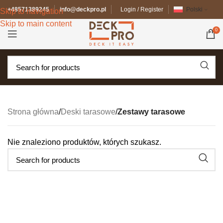
+48571389245
info@deckpro.pl
Login / Register
Polski
Skip to navigation
Skip to main content
0
Strona główna
/
Deski tarasowe
/
Zestawy tarasowe
Nie znaleziono produktów, których szukasz.