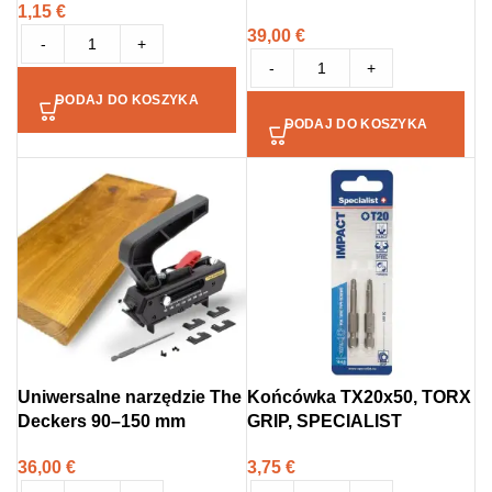
1,15
€
39,00
€
-
+
-
+
DODAJ DO KOSZYKA
DODAJ DO KOSZYKA
Uniwersalne narzędzie The
Końcówka TX20x50, TORX
Deckers 90–150 mm
GRIP, SPECIALIST
36,00
€
3,75
€