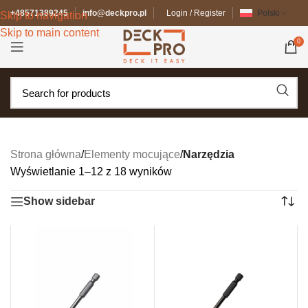
+48571389245
info@deckpro.pl
Login / Register
Polski
Skip to navigation
Skip to main content
0
Strona główna
/
Elementy mocujące
/
Narzędzia
Wyświetlanie 1–12 z 18 wyników
Show sidebar