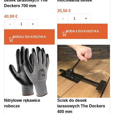
desek tarasowych The
mocowania desek
Deckers 700 mm
35,56
€
40,99
€
-
+
-
+
DODAJ DO KOSZYKA
DODAJ DO KOSZYKA
Nitrylowe rękawice
Ścisk do desek
robocze
tarasowych The Deckers
400 mm