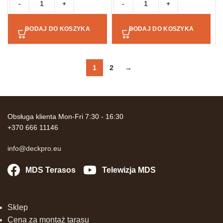
-
+
-
+
DODAJ DO KOSZYKA
DODAJ DO KOSZYKA
1
2
→
Obsługa klienta Mon-Fri 7:30 - 16:30
+370 666 11146
info@deckpro.eu
MDS Terasos
Telewizja MDS
Sklep
Cena za montaż tarasu