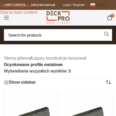
+48571389245
info@deckpro.pl
Login / Register
Polski
Skip to navigation
Skip to main content
0
Strona główna
/
Legary, konstrukcje tarasowe
/
Ocynkowane profile metalowe
Wyświetlanie wszystkich wyników: 6
Show sidebar