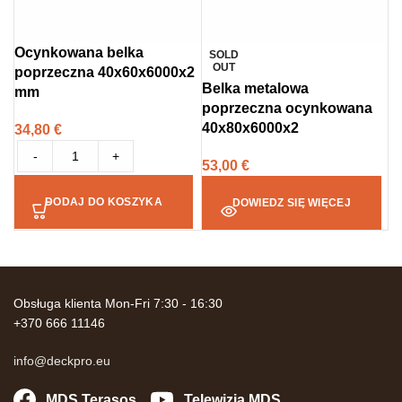
Ocynkowana belka
SOLD
OUT
poprzeczna 40x60x6000x2
Belka metalowa
mm
poprzeczna ocynkowana
40x80x6000x2
34,80
€
-
+
53,00
€
DODAJ DO KOSZYKA
DOWIEDZ SIĘ WIĘCEJ
Obsługa klienta Mon-Fri 7:30 - 16:30
+370 666 11146
info@deckpro.eu
MDS Terasos
Telewizja MDS