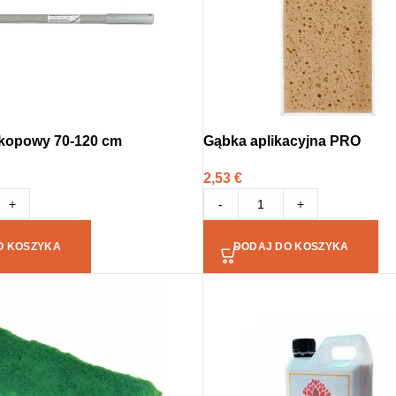
skopowy 70-120 cm
Gąbka aplikacyjna PRO
2,53
€
+
-
+
O KOSZYKA
DODAJ DO KOSZYKA