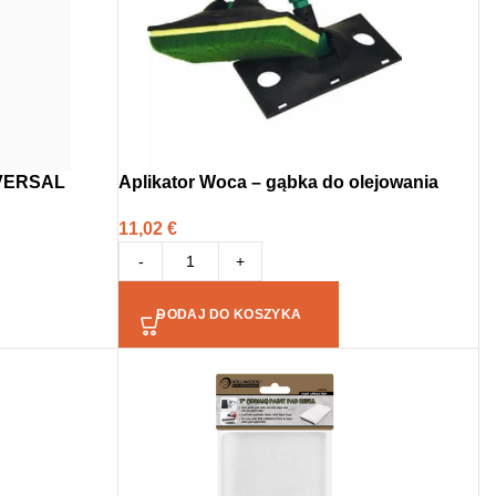
IVERSAL
Aplikator Woca – gąbka do olejowania
11,02
€
-
+
DODAJ DO KOSZYKA