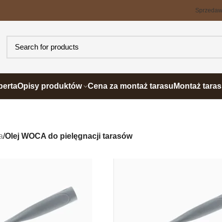
Sprzeda
perta
Opisy produktów
Cena za montaż tarasu
Montaż tara
a
/
Olej WOCA do pielęgnacji tarasów