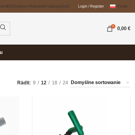
wca MDS
System e-Rabatów
O nas
Łączność
Login / Register
Polski
0
0,00
€
su
Rādīt
9
12
18
24