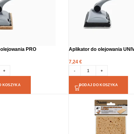
o olejowania PRO
Aplikator do olejowania UN
7,24
€
+
-
+
O KOSZYKA
DODAJ DO KOSZYKA