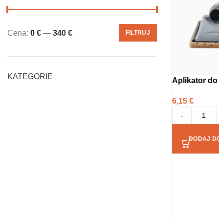
Cena:
0 €
—
340 €
FILTRUJ
KATEGORIE
Aplikator d
6,15
€
-
DODAJ D