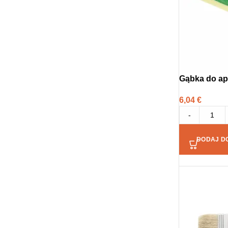
Gąbka do ap
6,04
€
-
DODAJ D