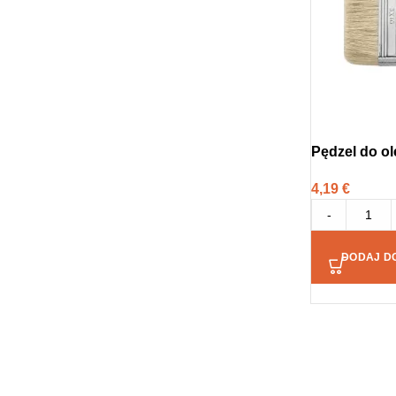
Pędzel do o
4,19
€
-
DODAJ D