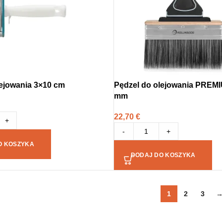
lejowania 3×10 cm
Pędzel do olejowania PREM
mm
22,70
€
+
-
+
O KOSZYKA
DODAJ DO KOSZYKA
1
2
3