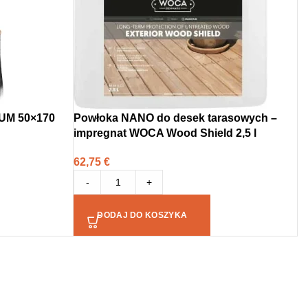
IUM 50×170
Powłoka NANO do desek tarasowych –
impregnat WOCA Wood Shield 2,5 l
62,75
€
-
+
DODAJ DO KOSZYKA
→