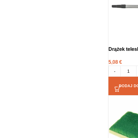
Drążek tele
5,08
€
-
DODAJ D