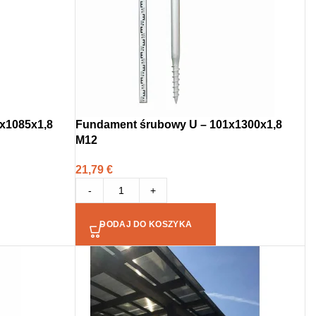
x1085x1,8
Fundament śrubowy U – 101x1300x1,8
M12
21,79
€
-
+
DODAJ DO KOSZYKA