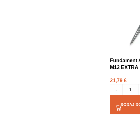
Fundament ś
M12 EXTRA
21,79
€
-
DODAJ D