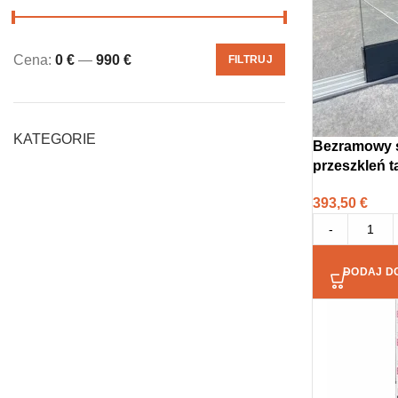
Cena:
0 €
—
990 €
FILTRUJ
KATEGORIE
Bezramowy 
przeszkleń t
393,50
€
-
DODAJ D