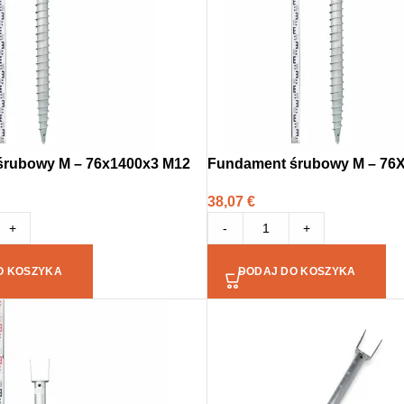
śrubowy M – 76x1400x3 M12
Fundament śrubowy M – 76
38,07
€
+
-
+
O KOSZYKA
DODAJ DO KOSZYKA