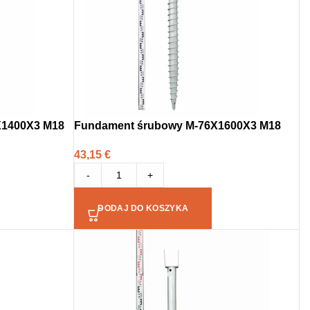
X1400X3 M18
Fundament śrubowy M-76X1600X3 M18
43,15
€
-
+
DODAJ DO KOSZYKA