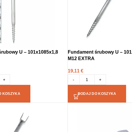
rubowy U – 101x1085x1,8
Fundament śrubowy U – 101
M12 EXTRA
19,11
€
+
-
+
O KOSZYKA
DODAJ DO KOSZYKA