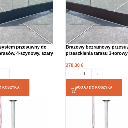
system przesuwny do
Brązowy bezramowy przesu
arasów, 4-szynowy, szary
przeszklenia tarasu 3-torowy
278,30
€
+
-
+
O KOSZYKA
DODAJ DO KOSZYKA