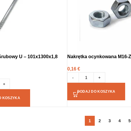
rubowy U – 101x1300x1,8
Nakrętka ocynkowana M16-
0,16
€
-
+
+
DODAJ DO KOSZYKA
O KOSZYKA
1
2
3
4
5