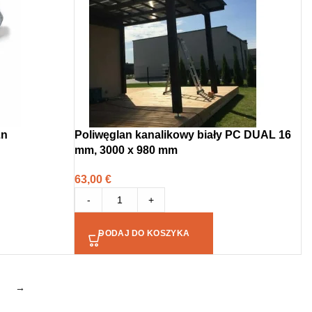
Zn
Poliwęglan kanalikowy biały PC DUAL 16
mm, 3000 x 980 mm
63,00
€
-
+
DODAJ DO KOSZYKA
→