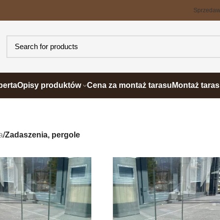
Sprzeda
perta
Opisy produktów
Cena za montaż tarasu
Montaż tara
a
/
Zadaszenia, pergole