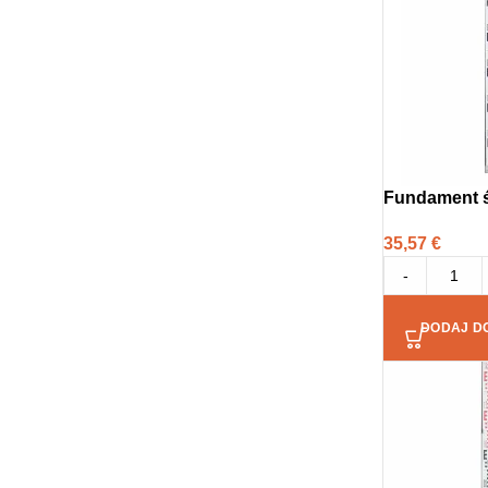
Fundament 
35,57
€
-
DODAJ D