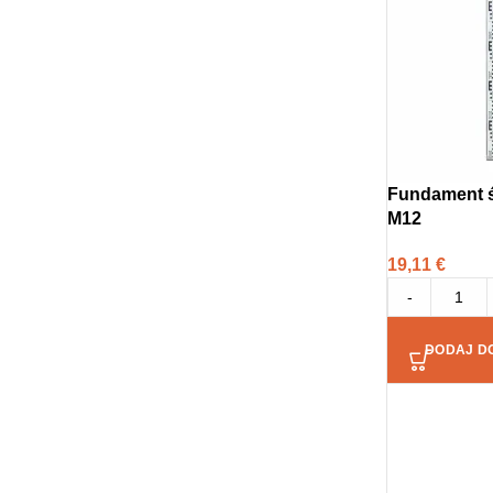
Fundament ś
M12
19,11
€
-
DODAJ D