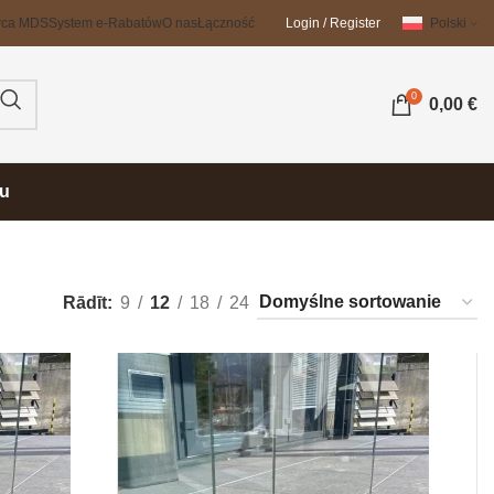
wca MDS
System e-Rabatów
O nas
Łączność
Login / Register
Polski
0
0,00
€
su
Rādīt
9
12
18
24