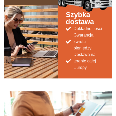
Szybka
dostawa
Dokładne ilości
Gwarancja
zwrotu
pieniędzy
Dostawa na
terenie całej
Europy