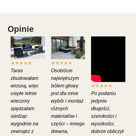
Opinie
★
★
★
★
★
★
★
★
★
★
Taras
Osobiście
zbudowałam
największym
wiosną, więc
bólem głowy
★
★
★
★
★
ciepłe letnie
jest dla mnie
Po podaniu
wieczory
wybór i montaż
jedynie
spędzałam
różnych
długości,
siedząc
materiałów i
szerokości i
wygodnie na
części – innego
wysokości,
zewnątrz z
drewna,
dobrze obliczył