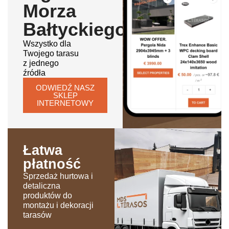
Morza
Bałtyckiego
Wszystko dla
Twojego tarasu
z jednego
źródła
ODWIEDŹ NASZ
SKLEP
INTERNETOWY
Łatwa
płatność
Sprzedaż hurtowa i
detaliczna
produktów do
montażu i dekoracji
tarasów