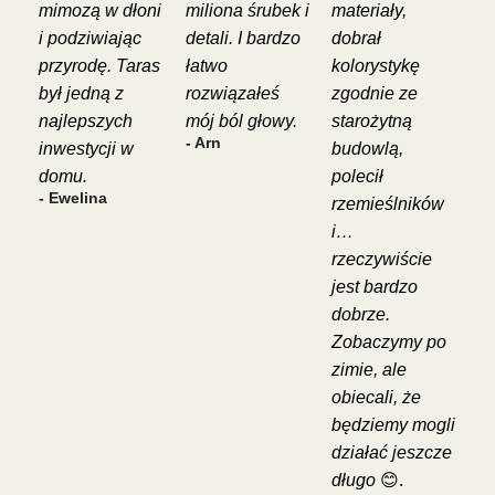
mimozą w dłoni
miliona śrubek i
materiały,
i podziwiając
detali. I bardzo
dobrał
przyrodę. Taras
łatwo
kolorystykę
był jedną z
rozwiązałeś
zgodnie ze
najlepszych
mój ból głowy.
starożytną
- Arn
inwestycji w
budowlą,
domu.
polecił
- Ewelina
rzemieślników
i…
rzeczywiście
jest bardzo
dobrze.
Zobaczymy po
zimie, ale
obiecali, że
będziemy mogli
działać jeszcze
długo
😊.