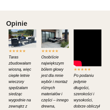
Opinie
★
★
★
★
★
★
★
★
★
★
Taras
Osobiście
zbudowałam
największym
wiosną, więc
bólem głowy
★
★
★
★
★
ciepłe letnie
jest dla mnie
Po podaniu
wieczory
wybór i montaż
jedynie
spędzałam
różnych
długości,
siedząc
materiałów i
szerokości i
wygodnie na
części – innego
wysokości,
zewnątrz z
drewna,
dobrze obliczył