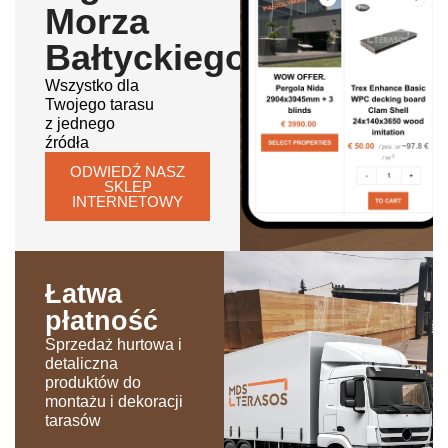
Morza
Bałtyckiego
Wszystko dla
Twojego tarasu
z jednego
źródła
ODWIEDŹ NASZ
SKLEP
INTERNETOWY
Łatwa
płatność
Sprzedaż hurtowa i
detaliczna
produktów do
montażu i dekoracji
tarasów