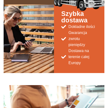
Szybka
dostawa
Dokładne ilości
Gwarancja
zwrotu
pieniędzy
Dostawa na
terenie całej
Europy