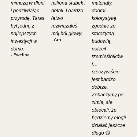
mimozą w dłoni
miliona śrubek i
materiały,
i podziwiając
detali. I bardzo
dobrał
przyrodę. Taras
łatwo
kolorystykę
był jedną z
rozwiązałeś
zgodnie ze
najlepszych
mój ból głowy.
starożytną
- Arn
inwestycji w
budowlą,
domu.
polecił
- Ewelina
rzemieślników
i…
rzeczywiście
jest bardzo
dobrze.
Zobaczymy po
zimie, ale
obiecali, że
będziemy mogli
działać jeszcze
długo
😊.