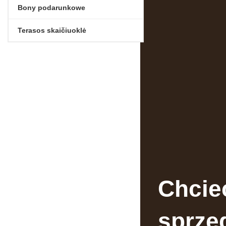
Bony podarunkowe
Terasos skaičiuoklė
Chcie
sprze