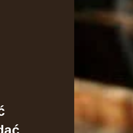
ć
dać