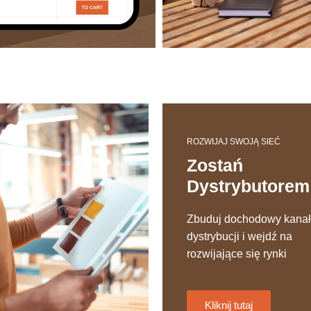
ROZWIJAJ SWOJĄ SIEĆ
Zostań
Dystrybutorem
Zbuduj dochodowy kanał
dystrybucji i wejdź na
rozwijające się rynki
Kliknij tutaj