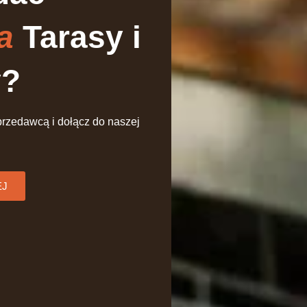
a
Tarasy i
y?
przedawcą i dołącz do naszej
EJ