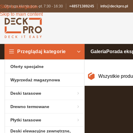
Skip to navigation
Obsługa klienta pon.-pt. 7:30 - 16:30
+48571389245
info@deckpro.pl
Skip to main content
Przeglądaj kategorie
Galeria
Porada eks
Oferty specjalne
Wszystkie prod
Wyprzedaż magazynowa
Deski tarasowe
Drewno termowane
Płytki tarasowe
Deski elewacyjne zewnętrzne,