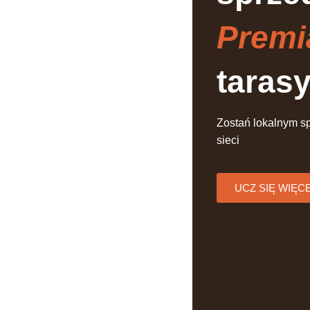
Premi
taras
Zostań lokalnym s
sieci
UCZ SIĘ WIĘC