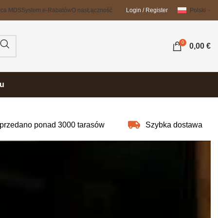
wca MDS
System e-Rabatów
O nas
Łączność
Login / Register
Polski
0
0,00
€
su
przedano ponad 3000 tarasów
Szybka dostawa