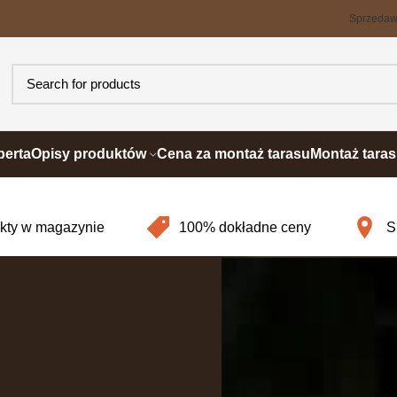
Sprzeda
perta
Opisy produktów
Cena za montaż tarasu
Montaż tara
ukty w magazynie
100% dokładne ceny
S