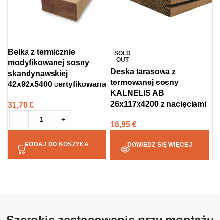
Belka z termicznie
SOLD
OUT
modyfikowanej sosny
Deska tarasowa z
skandynawskiej
termowanej sosny
42x92x5400 certyfikowana
KALNELIS AB
26x117x4200 z nacięciami
31,70
€
-
+
16,95
€
DODAJ DO KOSZYKA
DOWIEDZ SIĘ WIĘCEJ
Szerokie zastosowanie przy montażu