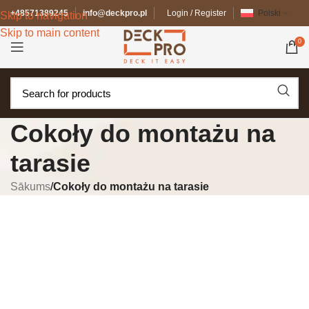
+48571389245
info@deckpro.pl
Login / Register
Polski
Skip to navigation
Skip to main content
0
Cokoły do ​​montażu na
tarasie
Sākums
/
Cokoły do ​​montażu na tarasie
Cokoły