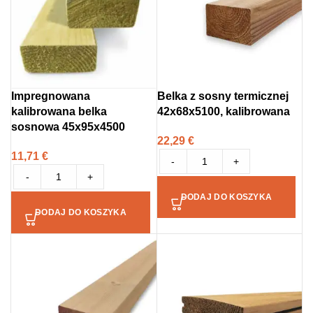
Impregnowana
Belka z sosny termicznej
kalibrowana belka
42x68x5100, kalibrowana
sosnowa 45x95x4500
22,29
€
11,71
€
-
+
-
+
DODAJ DO KOSZYKA
DODAJ DO KOSZYKA