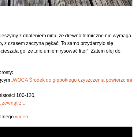
spieszymy z obaleniem mitu, że drewno termiczne nie wymaga
, z czasem zaczyna pękać. To samo przydarzyło się
ieszała go, że „nie umiem rysować liter”. Zatem olej do
rosty:
zącym
„WOCA Środek do głębokiego czyszczenia powierzchni
istości 100-120,
 zewnątrz
„.
alnego
wideo
.