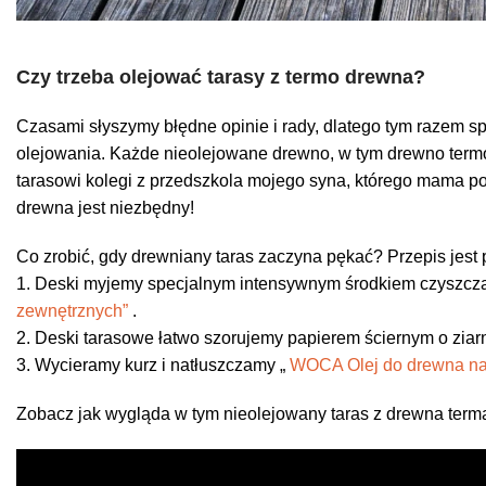
Czy trzeba olejować tarasy z termo drewna?
Czasami słyszymy błędne opinie i rady, dlatego tym razem 
olejowania. Każde nieolejowane drewno, w tym drewno termo
tarasowi kolegi z przedszkola mojego syna, którego mama poc
drewna jest niezbędny!
Co zrobić, gdy drewniany taras zaczyna pękać? Przepis jest p
1. Deski myjemy specjalnym intensywnym środkiem czyszc
zewnętrznych”
.
2. Deski tarasowe łatwo szorujemy papierem ściernym o ziarn
3. Wycieramy kurz i natłuszczamy „
WOCA Olej do drewna na
Zobacz jak wygląda w tym nieolejowany taras z drewna term