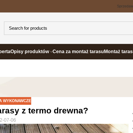
Sprzeda
perta
Opisy produktów
Cena za montaż tarasu
Montaż tara
A WYKONAWCZE
arasy z termo drewna?
2-07-06