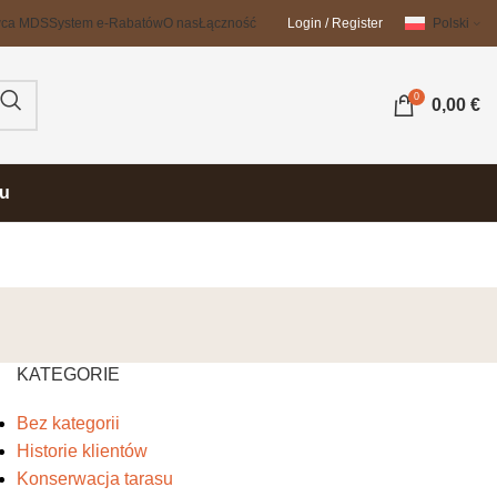
wca MDS
System e-Rabatów
O nas
Łączność
Login / Register
Polski
0
0,00
€
su
KATEGORIE
Bez kategorii
Historie klientów
Konserwacja tarasu