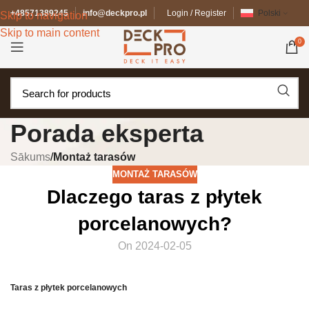
+48571389245
info@deckpro.pl
Login / Register
Polski
Skip to navigation
Skip to main content
0
Porada eksperta
Sākums
/
Montaż tarasów
MONTAŻ TARASÓW
Dlaczego taras z płytek
porcelanowych?
On 2024-02-05
Taras z płytek porcelanowych