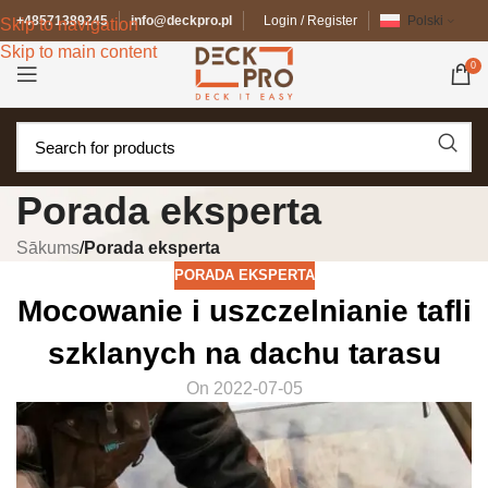
+48571389245
info@deckpro.pl
Login / Register
Polski
Skip to navigation
Skip to main content
0
Porada eksperta
Sākums
/
Porada eksperta
PORADA EKSPERTA
Mocowanie i uszczelnianie tafli
szklanych na dachu tarasu
On 2022-07-05