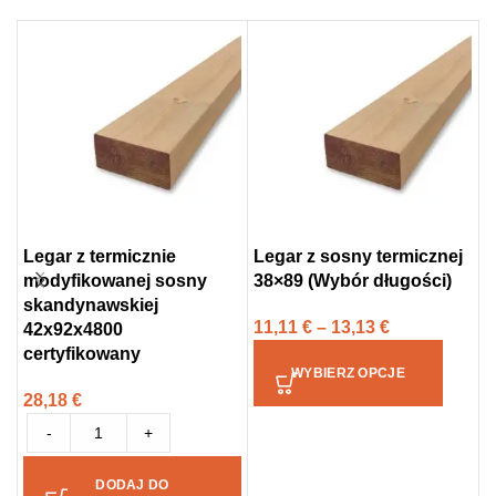
Legar z termicznie
Legar z sosny termicznej
S
modyfikowanej sosny
38×89 (Wybór długości)
a
skandynawskiej
3
11,11
€
–
13,13
€
42x92x4800
3
certyfikowany
WYBIERZ OPCJE
28,18
€
-
+
DODAJ DO