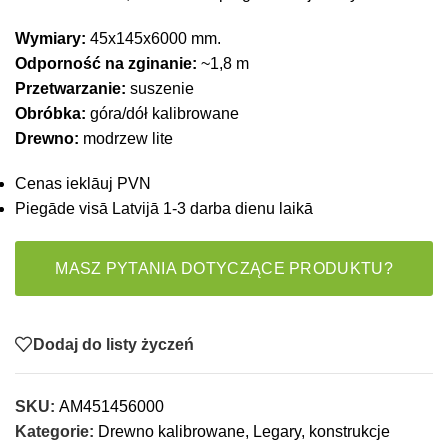
Wymiary:
45x145x6000 mm.
Odporność na zginanie:
~1,8 m
Przetwarzanie:
suszenie
Obróbka:
góra/dół kalibrowane
Drewno:
modrzew lite
Cenas ieklāuj PVN
Piegāde visā Latvijā 1-3 darba dienu laikā
MASZ PYTANIA DOTYCZĄCE PRODUKTU?
Dodaj do listy życzeń
SKU:
AM451456000
Kategorie:
Drewno kalibrowane
,
Legary, konstrukcje