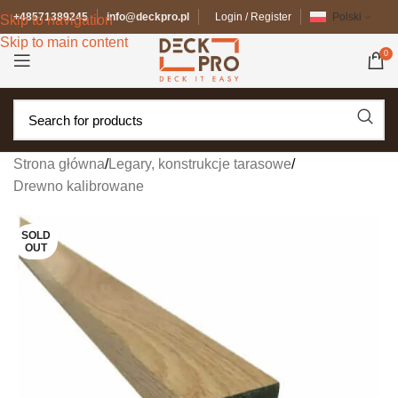
+48571389245
info@deckpro.pl
Login / Register
Polski
Skip to navigation
Skip to main content
0
Strona główna
/
Legary, konstrukcje tarasowe
/
Drewno kalibrowane
SOLD
OUT