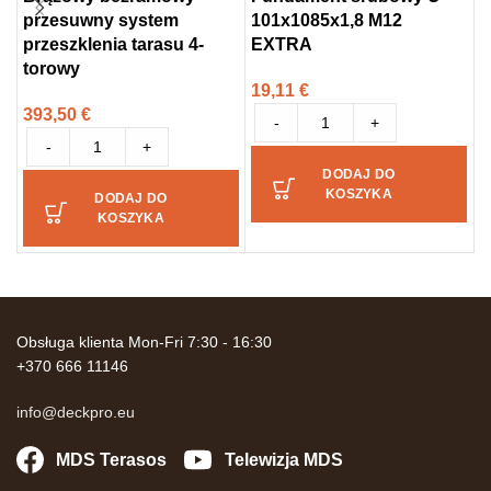
przesuwny system
101x1085x1,8 M12
1
przeszklenia tarasu 4-
EXTRA
torowy
19,11
€
2
393,50
€
-
+
-
+
DODAJ DO
KOSZYKA
DODAJ DO
KOSZYKA
Obsługa klienta Mon-Fri 7:30 - 16:30
+370 666 11146
info@deckpro.eu
MDS Terasos
Telewizja MDS