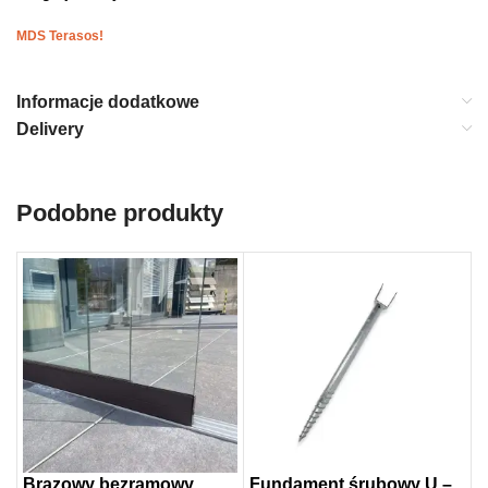
MDS Terasos!
Informacje dodatkowe
Delivery
Podobne produkty
Brązowy bezramowy
Fundament śrubowy U –
F