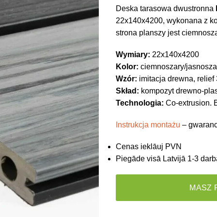
Deska tarasowa dwustronna
22x140x4200, wykonana z kom
strona planszy jest ciemnosz
Wymiary:
22x140x4200
Kolor:
ciemnoszary/jasnosza
Wzór:
imitacja drewna, relief
Skład:
kompozyt drewno-pla
Technologia:
Co-extrusion. B
Instrukcja montażu
– gwarancj
Cenas ieklāuj PVN
Piegāde visā Latvijā 1-3 darb
MASZ 