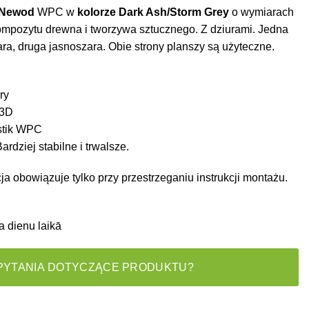
Newod
WPC w
kolorze Dark Ash/Storm Grey
o wymiarach
pozytu drewna i tworzywa sztucznego. Z dziurami. Jedna
ara, druga jasnoszara. Obie strony planszy są użyteczne.
ry
 3D
stik WPC
ardziej stabilne i trwalsze.
a obowiązuje tylko przy przestrzeganiu instrukcji montażu.
a dienu laikā
PYTANIA DOTYCZĄCE PRODUKTU?