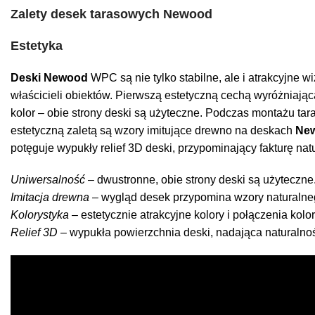
Zalety desek tarasowych Newood
Estetyka
Deski Newood
WPC są nie tylko stabilne, ale i atrakcyjne 
właścicieli obiektów. Pierwszą estetyczną cechą wyróżniają
kolor – obie strony deski są użyteczne. Podczas montażu tara
estetyczną zaletą są wzory imitujące drewno na deskach
Ne
potęguje wypukły relief 3D deski, przypominający fakturę na
Uniwersalność
– dwustronne, obie strony deski są użyteczne
Imitacja drewna
– wygląd desek przypomina wzory naturalne
Kolorystyka
– estetycznie atrakcyjne kolory i połączenia kolo
Relief 3D
– wypukła powierzchnia deski, nadająca naturalnoś