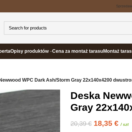
Sprzeda
perta
Opisy produktów
Cena za montaż tarasu
Montaż tara
Newwood WPC Dark Ash/Storm Gray 22x140x4200 dwustr
Deska Neww
Gray 22x140
18,35
€
20,39
€
/ szt