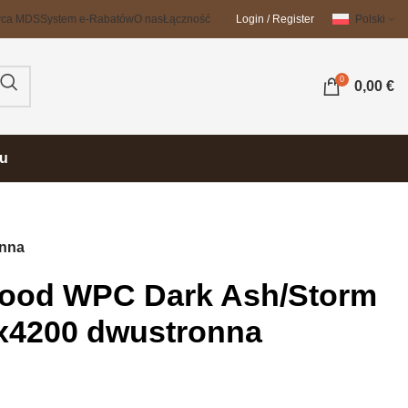
wca MDS
System e-Rabatów
O nas
Łączność
Login / Register
Polski
0
0,00
€
su
onna
ood WPC Dark Ash/Storm
x4200 dwustronna