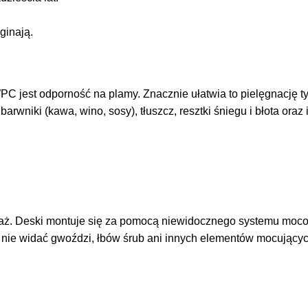
ginają.
C jest odporność na plamy. Znacznie ułatwia to pielęgnację 
barwniki (kawa, wino, sosy), tłuszcz, resztki śniegu i błota o
taż. Deski montuje się za pomocą niewidocznego systemu moc
 nie widać gwoździ, łbów śrub ani innych elementów mocujących.