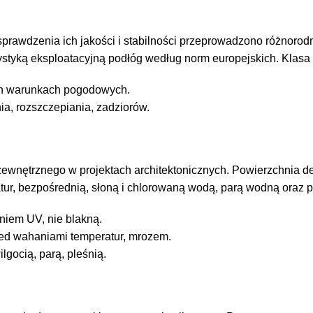
prawdzenia ich jakości i stabilności przeprowadzono różnorodn
styką eksploatacyjną podłóg według norm europejskich. Klasa 
ch warunkach pogodowych.
a, rozszczepiania, zadziorów.
wnętrznego w projektach architektonicznych. Powierzchnia des
ur, bezpośrednią, słoną i chlorowaną wodą, parą wodną oraz p
niem UV, nie blakną.
ed wahaniami temperatur, mrozem.
lgocią, parą, pleśnią.