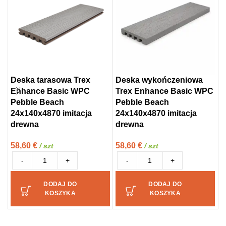
Deska tarasowa Trex
Deska wykończeniowa
D
Enhance Basic WPC
Trex Enhance Basic WPC
W
Pebble Beach
Pebble Beach
L
24x140x4870 imitacja
24x140x4870 imitacja
2
drewna
drewna
d
58,60
€
58,60
€
1
/ szt
/ szt
-
+
-
+
DODAJ DO
DODAJ DO
KOSZYKA
KOSZYKA