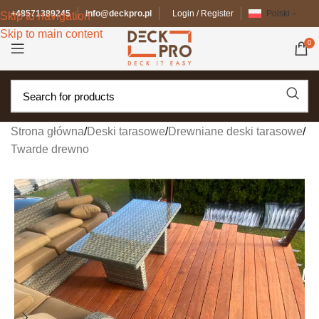
+48571389245
info@deckpro.pl
Login / Register
Polski
Skip to navigation
Skip to main content
0
Strona główna
/
Deski tarasowe
/
Drewniane deski tarasowe
/
Twarde drewno