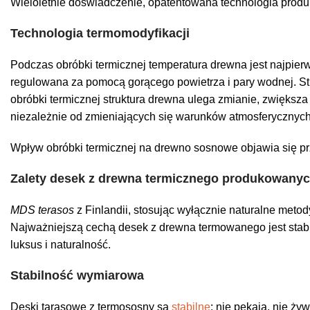
Wieloletnie doświadczenie, opatentowana technologia produk
Technologia termomodyfikacji
Podczas obróbki termicznej temperatura drewna jest najpie
regulowana za pomocą gorącego powietrza i pary wodnej. Str
obróbki termicznej struktura drewna ulega zmianie, zwiększa
niezależnie od zmieniających się warunków atmosferycznych,
Wpływ obróbki termicznej na drewno sosnowe objawia się prz
Zalety desek z drewna termicznego produkowanych
MDS terasos
z Finlandii, stosując wyłącznie naturalne metod
Najważniejszą cechą desek z drewna termowanego jest stab
luksus i naturalność.
Stabilność wymiarowa
Deski tarasowe z termososny są
stabilne
: nie pękają, nie ży