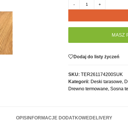
-
+
MASZ 
Dodaj do listy życzeń
SKU:
TER261174200SUK
Kategorii:
Deski tarasowe
,
D
Drewno termowane
,
Sosna t
OPIS
INFORMACJE DODATKOWE
DELIVERY