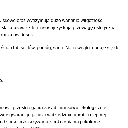
owiskowe oraz wytrzymują duże wahania wilgotności i
 deski tarasowe z termososny zyskują przewagę estetyczną.
 rodzajów desek.
ian lub sufitów, podłóg, saun. Na zewnątrz nadaje się do
e.
tów i przestrzegania zasad finansowo, ekologicznie i
wne gwarancje jakości w dziedzinie obróbki cieplnej
rodzinna, przekazywana z pokolenia na pokolenie.