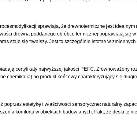
roces
modyfikacji
sprawiają,
że
drewno
termiczne
jest
idealnym
wości drewna poddanego obróbce termicznej poprawiają się w 
taras staje się trwalszy. Jest to szczególnie istotne w zmienny
iadają certyfikaty najwyższej jakości PEFC. Zrównoważony roz
dne chemikalia) po produkt końcowy charakteryzujący się długi
ż poprzez estetykę i właściwości sensoryczne: naturalny zapa
enia komfortu w obiektach budowlanych. Fakt, że deski te nie d