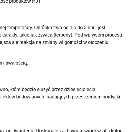
kość produktów HJT.
ej temperatury. Obróbka trwa od 1,5 do 3 dni i jest
kstrakty, takie jak żywica (terpeny).
Pod wpływem procesu
jsza się reakcja na zmiany wilgotności w otoczeniu,
.
i trwałością.
no, które będzie służyć przez dziesięciolecia.
ojektów budowlanych, nadających przestrzeniom nordycki
wna, np. twardego. Doskonale zachowują swój kształt i kolor.