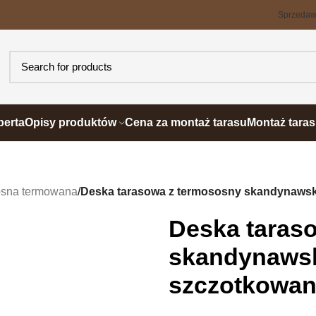
Sprzeda
perta
Opisy produktów
Cena za montaż tarasu
Montaż tara
sna termowana
/
Deska tarasowa z termososny skandynawsk
Deska taras
skandynawsk
szczotkowa