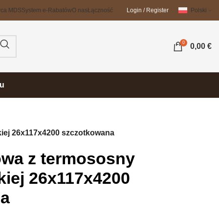
wca MDS
System e-Rabatów
O nas
Łączność
Login / Register
Polski
0
0,00
€
su
iej 26x117x4200 szczotkowana
owa z termososny
iej 26x117x4200
na