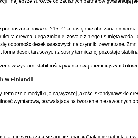
cji i najlepsze surowce od zaufanych partnerów gwarantują ja
rw podnoszona powyżej 215
°C, a następnie obniżana do normaln
uktura drewna ulega zmianie, zostaje z niego usunięta
woda i e
 się odporność desek tarasowych na czynniki zewnętrzne. Zmnie
 forma desek tarasowych z sosny termicznej pozostaje stabilna
ede wszystkim: stabilnością wymiarową, ciemniejszym kolorem 
 w Finlandii
y, termicznie modyfikują najwyższej jakości skandynawskie drew
ilność wymiarowa, pozwalająca na tworzenie niezawodnych pr
wicują, nie wypaczają się ani nie „pracują” jak inne gatunki dre