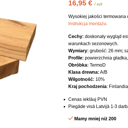
16,95
€
/ szt
Wysokiej jakości termowana 
Instrukcja montażu.
Cechy:
doskonały wygląd est
warunkach sezonowych.
Wymiary:
grubość: 26 mm; s
Profile:
powierzchnia gładka
Obróbka:
TermoD
Klasa drewna:
A/B
Wilgotność:
10%
Kraj pochodzenia
: Finlandia
Cenas ieklāuj PVN
Piegāde visā Latvijā 1-3 darb
Mamy mniej niż 200