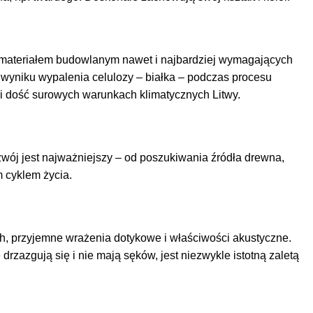
materiałem budowlanym
nawet
i
najbardziej
wymagających
wyniku wypalenia celulozy – białka – podczas procesu
ch i dość surowych warunkach klimatycznych Litwy.
wój jest najważniejszy – od poszukiwania źródła drewna,
m cyklem życia.
ch, przyjemne wrażenia dotykowe i właściwości akustyczne.
rzazgują się i nie mają sęków, jest niezwykle istotną zaletą