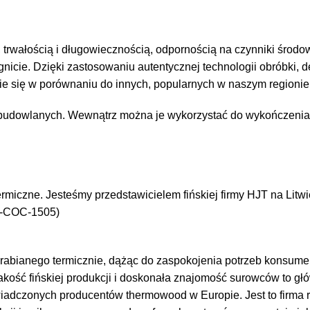
, trwałością i długowiecznością, odpornością na czynniki środ
gnicie. Dzięki zastosowaniu autentycznej technologii obróbki,
ie się w porównaniu do innych, popularnych w naszym regionie
budowlanych. Wewnątrz można je wykorzystać do wykończenia śc
miczne. Jesteśmy przedstawicielem fińskiej firmy HJT na Litwi
FC-COC-1505)
brabianego termicznie, dążąc do zaspokojenia potrzeb konsumen
kość fińskiej produkcji i doskonała znajomość surowców to głó
świadczonych producentów thermowood w Europie. Jest to firma 