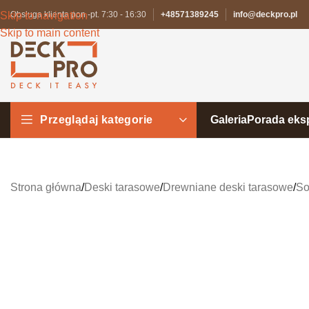
Skip to navigation
Obsługa klienta pon.-pt. 7:30 - 16:30
+48571389245
info@deckpro.pl
Skip to main content
Przeglądaj kategorie
Galeria
Porada eks
Strona główna
/
Deski tarasowe
/
Drewniane deski tarasowe
/
So