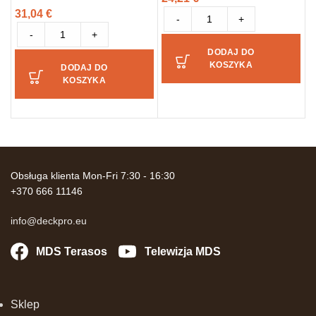
31,04
€
2
-
+
-
+
DODAJ DO
KOSZYKA
DODAJ DO
KOSZYKA
Obsługa klienta Mon-Fri 7:30 - 16:30
+370 666 11146
info@deckpro.eu
MDS Terasos
Telewizja MDS
Sklep