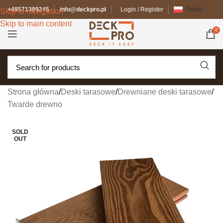
+48571389245
info@deckpro.pl
Login / Register
Polski
Skip to navigation
Skip to main content
0
Strona główna
/
Deski tarasowe
/
Drewniane deski tarasowe
/
Twarde drewno
SOLD
OUT