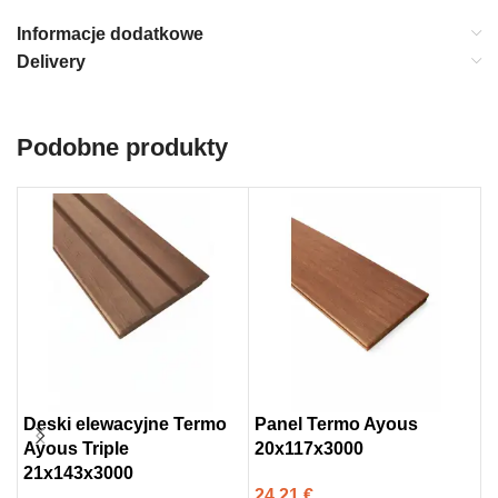
Informacje dodatkowe
Delivery
Podobne produkty
Deski elewacyjne Termo
Panel Termo Ayous
T
Ayous Triple
20x117x3000
t
21x143x3000
1
24,21
€