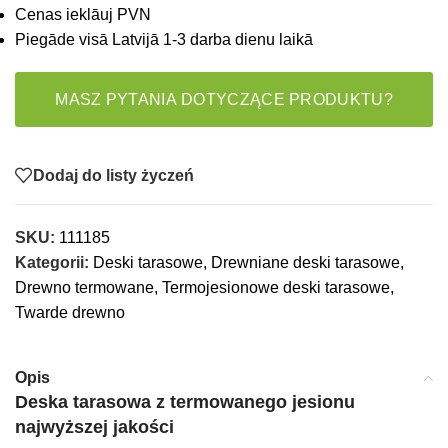
Cenas ieklāuj PVN
Piegāde visā Latvijā 1-3 darba dienu laikā
MASZ PYTANIA DOTYCZĄCE PRODUKTU?
Dodaj do listy życzeń
SKU:
111185
Kategorii:
Deski tarasowe
,
Drewniane deski tarasowe
,
Drewno termowane
,
Termojesionowe deski tarasowe
,
Twarde drewno
Opis
Deska tarasowa z termowanego jesionu
najwyższej jakości