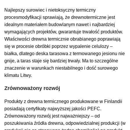
Najlepszy
surowiec
i
nietoksyczny
termiczny
proces
modyfikacji
sprawiają,
że
drewno
termiczne
jest
idealnym
materiałem budowlanym
nawet
i
najbardziej
wymagających
projektów
,
gwarantuje
trwałość
produktów
.
Właściwości drewna termicznie obrabianego poprawiają
się w procesie obróbki poprzez wypalenie celulozy –
białka, dlatego deska tarasowa z termowanego jesionu nie
gnije, a taras staje się bardziej trwały. Ma to szczególne
znaczenie w warunkach niestabilnego i dość surowego
klimatu Litwy.
Zrównoważony rozwój
Produkty z drewna termicznego produkowane w Finlandii
posiadają certyfikaty najwyższej jakości PEFC.
Zrównoważony rozwój jest najważniejszy – od
poszukiwania źródła drewna, odpowiedzialnej produkcji (w