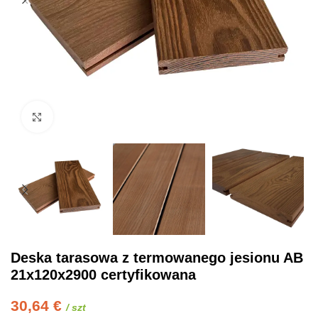
Click to enlarge
Deska tarasowa z termowanego jesionu AB
21x120x2900 certyfikowana
30,64
€
/ szt