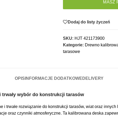
MASZ 
Dodaj do listy życzeń
SKU:
HJT 421173900
Kategorie:
Drewno kalibrow
tarasowe
OPIS
INFORMACJE DODATKOWE
DELIVERY
i trwały wybór do konstrukcji tarasów
rwałe rozwiązanie do konstrukcji tarasów, wiat oraz innych le
acje oraz czynniki atmosferyczne. Ta kalibrowana deska zapew