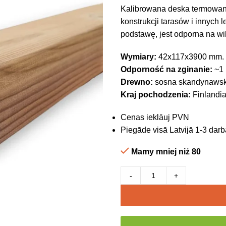
Kalibrowana deska termowan
konstrukcji tarasów i innych 
podstawę, jest odporna na wi
Wymiary:
42x117x3900 mm.
Odporność na zginanie:
~1
Drewno:
sosna skandynaws
Kraj pochodzenia:
Finlandi
Cenas ieklāuj PVN
Piegāde visā Latvijā 1-3 darb
Mamy mniej niż 80
-
+