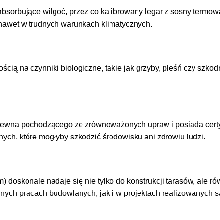
bsorbujące wilgoć, przez co kalibrowany legar z sosny termowa
 nawet w trudnych warunkach klimatycznych.
cią na czynniki biologiczne, takie jak grzyby, pleśń czy szko
drewna pochodzącego ze zrównoważonych upraw i posiada certy
ych, które mogłyby szkodzić środowisku ani zdrowiu ludzi.
skonale nadaje się nie tylko do konstrukcji tarasów, ale rów
lnych pracach budowlanych, jak i w projektach realizowanych s