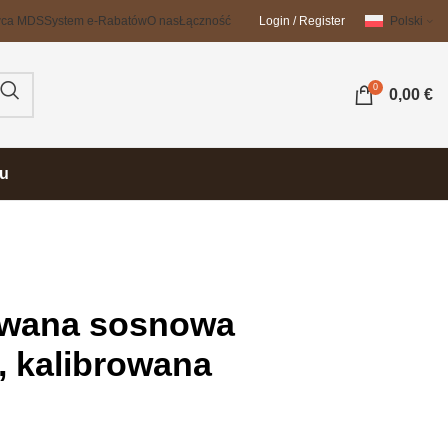
wca MDS
System e-Rabatów
O nas
Łączność
Login / Register
Polski
0
0,00
€
su
owana sosnowa
, kalibrowana