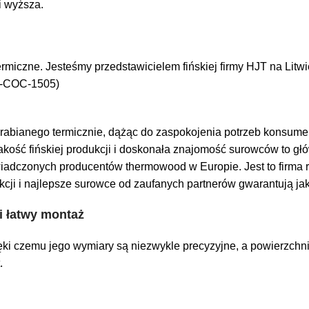
i wyższa.
miczne. Jesteśmy przedstawicielem fińskiej firmy HJT na Litwi
FC-COC-1505)
brabianego termicznie, dążąc do zaspokojenia potrzeb konsumen
kość fińskiej produkcji i doskonała znajomość surowców to głó
świadczonych producentów thermowood w Europie. Jest to firma 
cji i najlepsze surowce od zaufanych partnerów gwarantują ja
i łatwy montaż
ięki czemu jego wymiary są niezwykle precyzyjne, a powierzchn
.