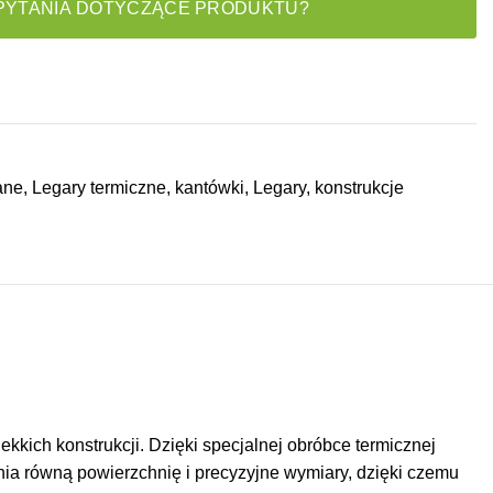
PYTANIA DOTYCZĄCE PRODUKTU?
ane
,
Legary termiczne, kantówki
,
Legary, konstrukcje
kkich konstrukcji. Dzięki specjalnej obróbce termicznej
nia równą powierzchnię i precyzyjne wymiary, dzięki czemu