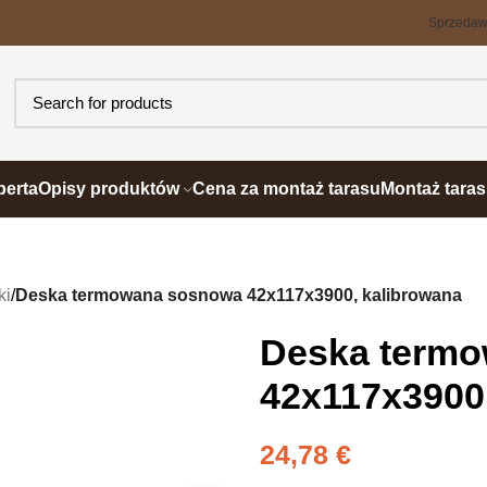
Sprzeda
perta
Opisy produktów
Cena za montaż tarasu
Montaż tara
ki
/
Deska termowana sosnowa 42x117x3900, kalibrowana
Deska term
42x117x3900
24,78
€