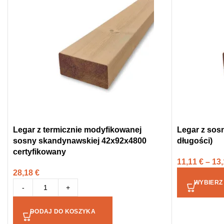
Legar z termicznie modyfikowanej
Legar z sos
sosny skandynawskiej 42x92x4800
długości)
certyfikowany
11,11
€
–
13
28,18
€
WYBIERZ
-
+
DODAJ DO KOSZYKA