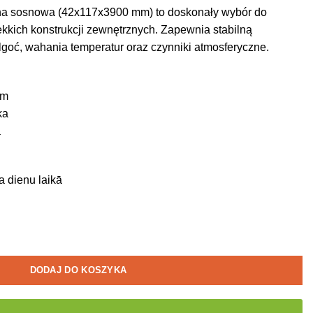
a sosnowa (42x117x3900 mm) to doskonały wybór do
lekkich konstrukcji zewnętrznych. Zapewnia stabilną
lgoć, wahania temperatur oraz czynniki atmosferyczne.
 m
ka
a
a dienu laikā
DODAJ DO KOSZYKA