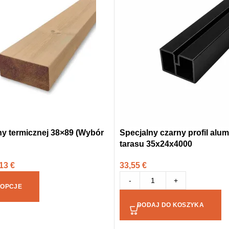
ny termicznej 38×89 (Wybór
Specjalny czarny profil alu
tarasu 35x24x4000
,13
€
33,55
€
-
+
 OPCJE
DODAJ DO KOSZYKA