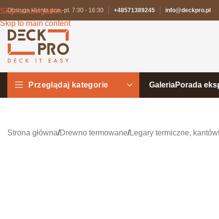
Skip to navigation
Obsługa klienta pon.-pt. 7:30 - 16:30
+48571389245
info@deckpro.pl
Skip to main content
Przeglądaj kategorie
Galeria
Porada eks
Strona główna
/
Drewno termowane
/
Legary termiczne, kantów