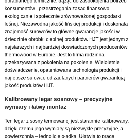
obrabianego termicznie, dążąc do zaspokojenia potrzeb
konsumentów i przestrzegania zasad finansowo,
ekologicznie i społecznie zrównoważonej gospodarki
leśnej.
Niezawodna jakość fińskiej produkcji i doskonała
znajomość surowców to główne gwarancje jakości w
dziedzinie obróbki cieplnej produktów. HJT jest jednym z
najstarszych i najbardziej doświadczonych producentów
thermowood w Europie. Jest to firma rodzinna,
przekazywana z pokolenia na pokolenie.
Wieloletnie
doświadczenie, opatentowana technologia produkcji i
najlepsze surowce od zaufanych partnerów gwarantują
jakość produktów HJT.
Kalibrowany legar sosnowy – precyzyjne
wymiary i łatwy montaż
Ten legar z sosny termowanej jest starannie kalibrowany,
dzięki czemu jego wymiary są niezwykle precyzyjne, a
powierzchnia – jednolicie gładka. Ułatwia to prace