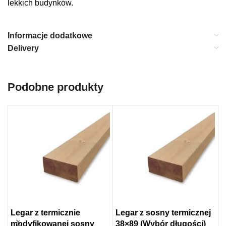
lekkich budynków.
Informacje dodatkowe
Delivery
Podobne produkty
Legar z termicznie
Legar z sosny termicznej
S
modyfikowanej sosny
38×89 (Wybór długości)
a