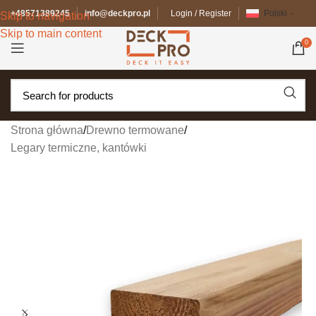
+48571389245
info@deckpro.pl
Login / Register
Polski
Skip to navigation
Skip to main content
0
Strona główna
/
Drewno termowane
/
Legary termiczne, kantówki