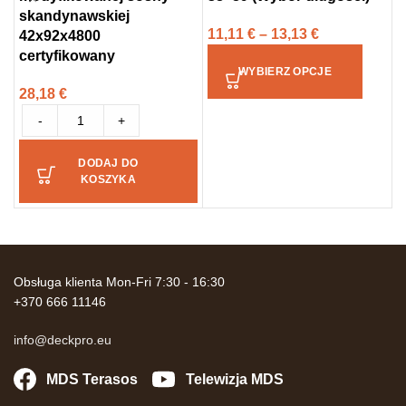
skandynawskiej
3
11,11
€
–
13,13
€
42x92x4800
3
certyfikowany
WYBIERZ OPCJE
28,18
€
-
+
DODAJ DO
KOSZYKA
Obsługa klienta Mon-Fri 7:30 - 16:30
+370 666 11146
info@deckpro.eu
MDS Terasos
Telewizja MDS