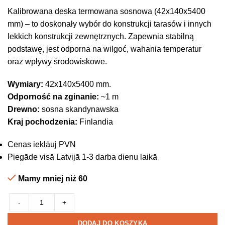
Kalibrowana deska termowana sosnowa (42x140x5400
mm) – to doskonały wybór do konstrukcji tarasów i innych
lekkich konstrukcji zewnętrznych. Zapewnia stabilną
podstawę, jest odporna na wilgoć, wahania temperatur
oraz wpływy środowiskowe.
Wymiary:
42x140x5400 mm.
Odporność na zginanie:
~1 m
Drewno:
sosna skandynawska
Kraj pochodzenia:
Finlandia
Cenas ieklāuj PVN
Piegāde visā Latvijā 1-3 darba dienu laikā
Mamy mniej niż 60
-
+
DODAJ DO KOSZYKA