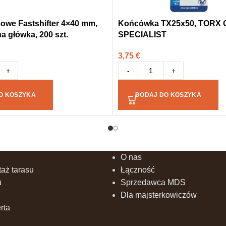
sowe Fastshifter 4×40 mm,
Końcówka TX25x50, TORX G
a główka, 200 szt.
SPECIALIST
3,75
€
+
-
+
O KOSZYKA
DODAJ DO KOSZYKA
O nas
aż tarasu
Łączność
u
Sprzedawca MDS
Dla majsterkowiczów
rta