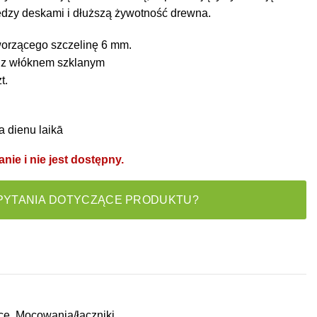
ędzy deskami i dłuższą żywotność drewna.
worzącego szczelinę 6 mm.
 z włóknem szklanym
t.
a dienu laikā
nie i nie jest dostępny.
PYTANIA DOTYCZĄCE PRODUKTU?
ce
,
Mocowania/łączniki