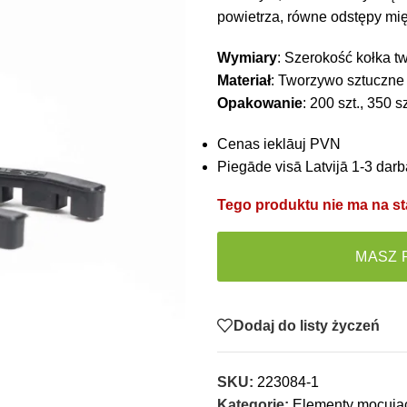
powietrza, równe odstępy mi
Wymiary
: Szerokość kołka t
Materiał
: Tworzywo sztuczne
Opakowanie
: 200 szt., 350 sz
Cenas ieklāuj PVN
Piegāde visā Latvijā 1-3 darb
Tego produktu nie ma na sta
MASZ 
Dodaj do listy życzeń
SKU:
223084-1
Kategorie:
Elementy mocują