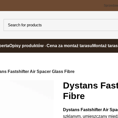
Sprzeda
perta
Opisy produktów
Cena za montaż tarasu
Montaż tara
ans Fastshifter Air Spacer Glass Fibre
Dystans Fast
Fibre
Dystans Fastshifter Air Spa
szklanym, umieszczany międz