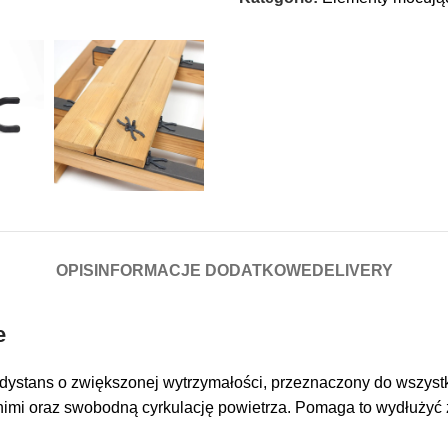
OPIS
INFORMACJE DODATKOWE
DELIVERY
e
 dystans o zwiększonej wytrzymałości, przeznaczony do wszyst
mi oraz swobodną cyrkulację powietrza. Pomaga to wydłużyć ży