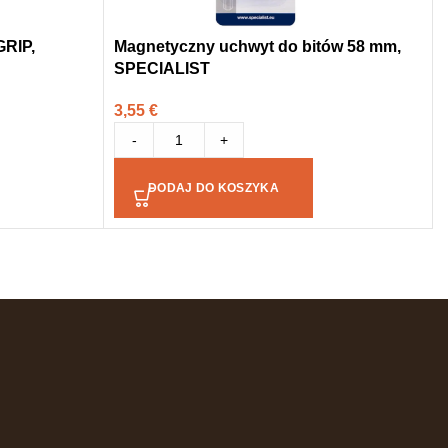
RIP,
Magnetyczny uchwyt do bitów 58 mm,
SPECIALIST
3,55
€
-
+
DODAJ DO KOSZYKA