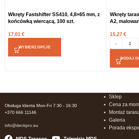
Wkręty Fastshifter SS410, 4,8×65 mm, z
Wkręty tara
końcówką wiercącą, 100 szt.
A2, malowan
17,01
€
15,27
€
-
WYBIERZ OPCJE
DODAJ D
Sklep
Cena za mont
Obsługa klienta Mon-Fri 7:30 - 16:30
Montaż taras
+370 666 11146
Galeria
info@deckpro.eu
Porada ekspe
MDS Terasos
Telewizja MDS