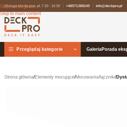
Skip to navigation
Obsługa klienta pon.-pt. 7:30 - 16:30
+48571389245
info@deckpro.pl
Skip to main content
Przeglądaj kategorie
Galeria
Porada eks
Strona główna
/
Elementy mocujące
/
Mocowania/łączniki
/
Dyst