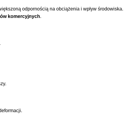
zwiększoną odpornością na obciążenia i wpływ środowiska.
tów komercyjnych
.
.
zy.
deformacji.