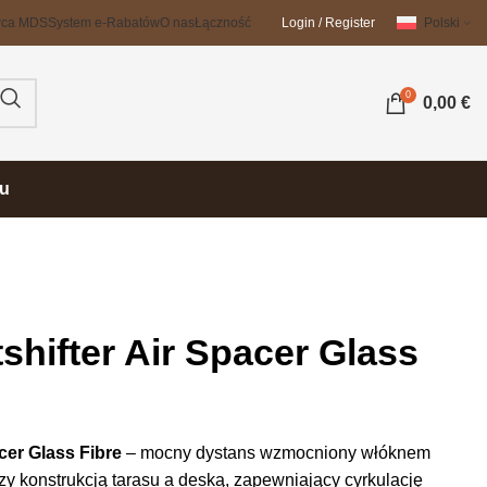
wca MDS
System e-Rabatów
O nas
Łączność
Login / Register
Polski
0
0,00
€
su
shifter Air Spacer Glass
cer Glass Fibre
– mocny dystans wzmocniony włóknem
y konstrukcją tarasu a deską, zapewniający cyrkulację