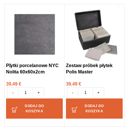
Płytki porcelanowe NYC
Zestaw próbek płytek
P
Nolita 60x60x2cm
Polis Master
6
39,49
€
39,49
€
3
-
+
-
+
DODAJ DO
DODAJ DO
KOSZYKA
KOSZYKA