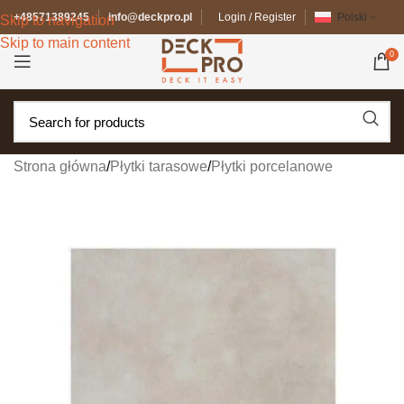
+48571389245
info@deckpro.pl
Login / Register
Polski
Skip to navigation
Skip to main content
0
Strona główna
/
Płytki tarasowe
/
Płytki porcelanowe