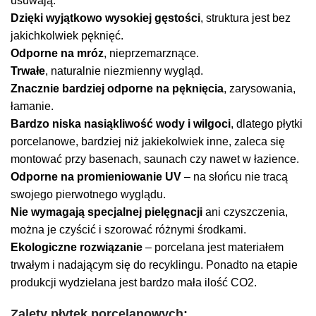
usuwają.
Dzięki wyjątkowo wysokiej gęstości
, struktura jest bez
jakichkolwiek pęknięć.
Odporne na mróz
, nieprzemarznące.
Trwałe
, naturalnie niezmienny wygląd.
Znacznie bardziej odporne na pęknięcia
, zarysowania,
łamanie.
Bardzo niska nasiąkliwość wody i wilgoci
, dlatego płytki
porcelanowe, bardziej niż jakiekolwiek inne, zaleca się
montować przy basenach, saunach czy nawet w łazience.
Odporne na promieniowanie UV
– na słońcu nie tracą
swojego pierwotnego wyglądu.
Nie wymagają specjalnej pielęgnacji
ani czyszczenia,
można je czyścić i szorować różnymi środkami.
Ekologiczne rozwiązanie
– porcelana jest materiałem
trwałym i nadającym się do recyklingu. Ponadto na etapie
produkcji wydzielana jest bardzo mała ilość CO2.
Zalety płytek porcelanowych: