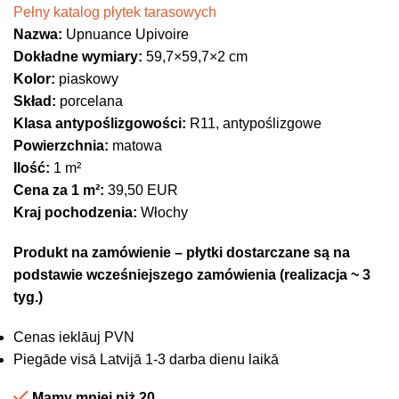
Pełny katalog płytek tarasowych
Nazwa:
Upnuance Upivoire
Dokładne wymiary:
59,7×59,7×2 cm
Kolor:
piaskowy
Skład:
porcelana
Klasa antypoślizgowości:
R11, antypoślizgowe
Powierzchnia:
matowa
Ilość:
1 m²
Cena za 1 m²:
39,50 EUR
Kraj pochodzenia:
Włochy
Produkt na zamówienie – płytki dostarczane są na
podstawie wcześniejszego zamówienia (realizacja ~ 3
tyg.)
Cenas ieklāuj PVN
Piegāde visā Latvijā 1-3 darba dienu laikā
Mamy mniej niż 20