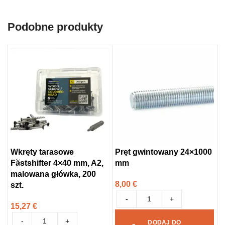
Podobne produkty
Wkręty tarasowe
Pręt gwintowany 24×1000
Fastshifter 4×40 mm, A2,
mm
P
malowana główka, 200
W
8,00
€
szt.
-
+
2
15,27
€
-
+
DODAJ DO