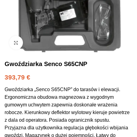
Click to enlarge
Gwoździarka Senco S65CNP
393,79
€
Gwoździarka „Senco S65CNP” do tarasów i elewacji.
Ergonomiczna obudowa magnezowa z wygodnym
gumowym uchwytem zapewnia doskonałe wrażenia
robocze. Kierunkowy deflektor wylotowy kieruje powietrze
z dala od operatora. Posiada ogranicznik spustu.
Przyjazna dla użytkownika regulacja głębokości wbijania
gwoździ. Magazynek o dużej pojemności. Łatwy do