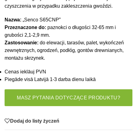
czyszczenia w przypadku zakleszczenia gwoździ.
Nazwa:
„Senco S65CNP”
Przeznaczone do:
paznokci o długości 32-65 mm i
grubości 2,1-2,9 mm.
Zastosowanie:
do elewacji, tarasów, palet, wykończeń
zewnętrznych, ogrodzeń, podłóg, gontów drewnianych,
montażu skrzynek.
Cenas ieklāuj PVN
Piegāde visā Latvijā 1-3 darba dienu laikā
MASZ PYTANIA DOTYCZĄCE PRODUKTU?
Dodaj do listy życzeń