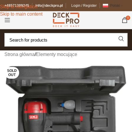
+48571389245
info@deckpro.pl
Login / Register
Polski
Skip to navigation
Skip to main content
0
Strona główna
/
Elementy mocujące
SOLD
OUT