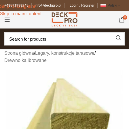
+48571389245
info@deckpro.pl
Login / Register
Polski
Skip to navigation
Skip to main content
0
Strona główna
/
Legary, konstrukcje tarasowe
/
Drewno kalibrowane