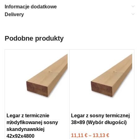
Informacje dodatkowe
Delivery
Podobne produkty
Legar z termicznie
Legar z sosny termicznej
S
modyfikowanej sosny
38×89 (Wybór długości)
a
skandynawskiej
3
11,11
€
–
13,13
€
42x92x4800