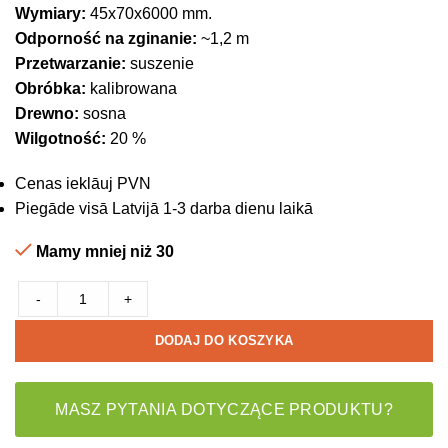
Wymiary:
45x70x6000 mm.
Odporność na zginanie:
~1,2 m
Przetwarzanie:
suszenie
Obróbka:
kalibrowana
Drewno:
sosna
Wilgotność:
20 %
Cenas ieklāuj PVN
Piegāde visā Latvijā 1-3 darba dienu laikā
Mamy mniej niż 30
-
+
DODAJ DO KOSZYKA
MASZ PYTANIA DOTYCZĄCE PRODUKTU?