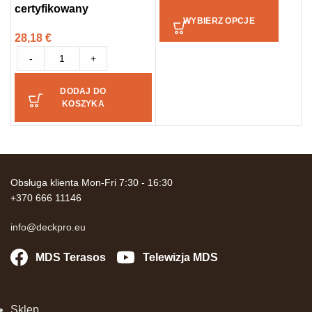
3
certyfikowany
WYBIERZ OPCJE
28,18
€
-
+
DODAJ DO
KOSZYKA
Obsługa klienta Mon-Fri 7:30 - 16:30
+370 666 11146
info@deckpro.eu
MDS Terasos
Telewizja MDS
Sklep