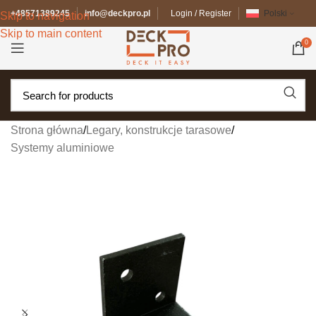
+48571389245
info@deckpro.pl
Login / Register
Polski
Skip to navigation
Skip to main content
0
Strona główna
/
Legary, konstrukcje tarasowe
/
Systemy aluminiowe