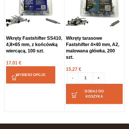
Wkręty Fastshifter SS410,
Wkręty tarasowe
4,8×65 mm, z końcówką
Fastshifter 4×40 mm, A2,
P
wiercącą, 100 szt.
malowana główka, 200
W
szt.
17,01
€
2
15,27
€
WYBIERZ OPCJE
-
+
DODAJ DO
KOSZYKA