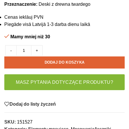
Przeznaczenie:
Deski z drewna twardego
Cenas ieklāuj PVN
Piegāde visā Latvijā 1-3 darba dienu laikā
Mamy mniej niż 30
-
+
DODAJ DO KOSZYKA
MASZ PYTANIA DOTYCZĄCE PRODUKTU?
Dodaj do listy życzeń
SKU:
151527