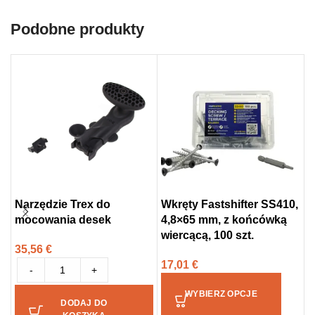
Podobne produkty
Narzędzie Trex do
Wkręty Fastshifter SS410,
W
mocowania desek
4,8×65 mm, z końcówką
s
wiercącą, 100 szt.
m
35,56
€
1
17,01
€
-
+
1
WYBIERZ OPCJE
DODAJ DO