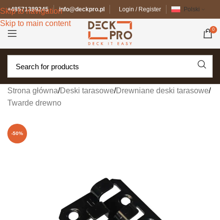
+48571389245
info@deckpro.pl
Login / Register
Polski
Skip to navigation
Skip to main content
0
Strona główna
/
Deski tarasowe
/
Drewniane deski tarasowe
/
Twarde drewno
-50%