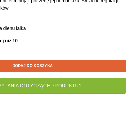
ni, eliminując potrzebę jej demontażu. Służy do regulacji
ików.
a dienu laikā
j niż 10
DODAJ DO KOSZYKA
PYTANIA DOTYCZĄCE PRODUKTU?