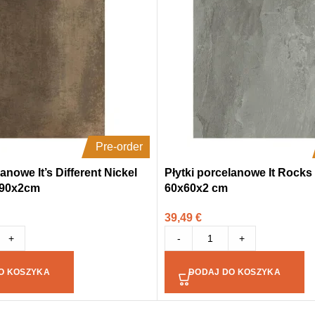
Pre-order
anowe It’s Different Nickel
Płytki porcelanowe It Rocks
x90x2cm
60x60x2 cm
39,49
€
+
-
+
O KOSZYKA
DODAJ DO KOSZYKA