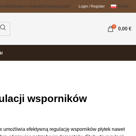
wca MDS
System e-Rabatów
O nas
Łączność
Login / Register
Polski
0
0,00
€
su
ulacji wsporników
ów umożliwia efektywną regulację wsporników płytek nawet