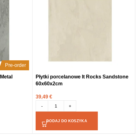
Pre-order
 Metal
Płytki porcelanowe It Rocks Sandstone
60x60x2cm
39,49
€
-
+
DODAJ DO KOSZYKA