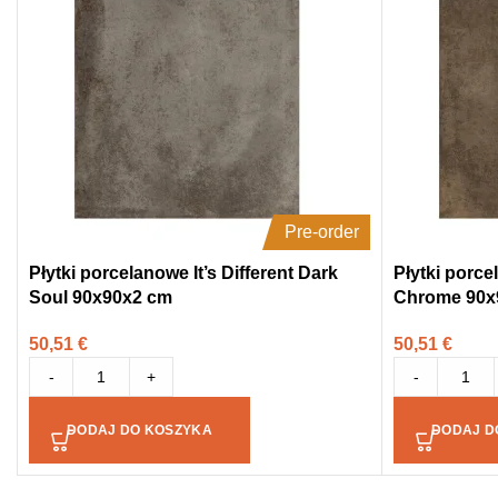
Pre-order
Płytki porcelanowe It’s Different Dark
Płytki porcel
Soul 90x90x2 cm
Chrome 90
50,51
€
50,51
€
-
+
-
DODAJ DO KOSZYKA
DODAJ D