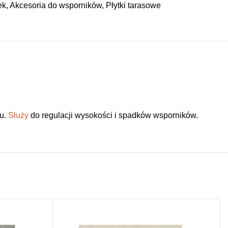
ek
,
Akcesoria do wsporników
,
Płytki tarasowe
żu.
Służy
do regulacji wysokości i spadków wsporników.