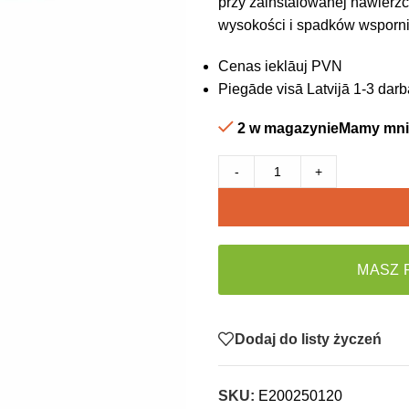
przy zainstalowanej nawierzch
wysokości i spadków wsporn
Cenas ieklāuj PVN
Piegāde visā Latvijā 1-3 darb
2 w magazynieMamy mnie
-
+
MASZ 
Dodaj do listy życzeń
SKU:
E200250120