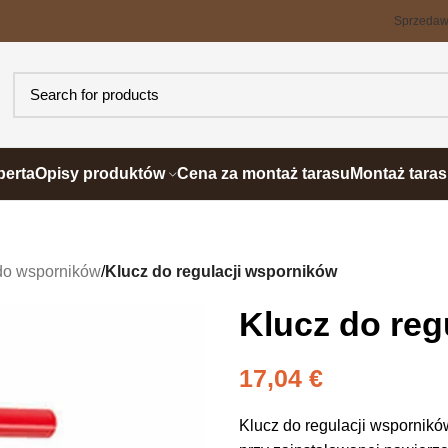
Sprzeda
perta
Opisy produktów
Cena za montaż tarasu
Montaż tara
do wsporników
/
Klucz do regulacji wsporników
Klucz do reg
17,04
€
Klucz do regulacji wspornik