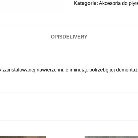
Kategorie:
Akcesoria do płyt
OPIS
DELIVERY
 zainstalowanej nawierzchni, eliminując potrzebę jej demonta