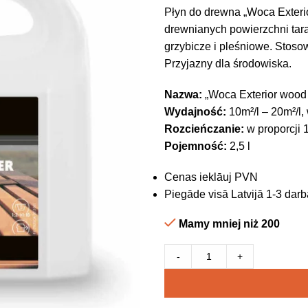
Płyn do drewna „Woca Exterio
drewnianych powierzchni tar
grzybicze i pleśniowe. Stoso
Przyjazny dla środowiska.
Nazwa:
„Woca Exterior wood 
Wydajność:
10m²/l – 20m²/l,
Rozcieńczanie:
w proporcji 1
Pojemność:
2,5 l
Cenas ieklāuj PVN
Piegāde visā Latvijā 1-3 darb
Mamy mniej niż 200
-
+