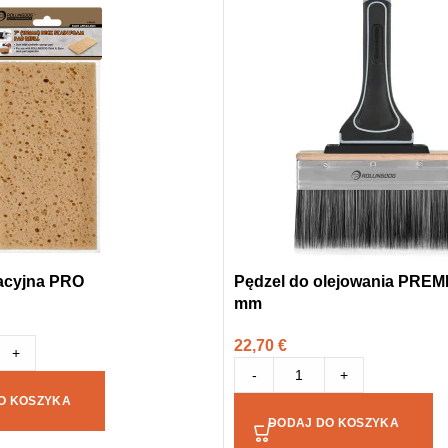
acyjna PRO
Pędzel do olejowania PREM
mm
22,70
€
+
-
+
O KOSZYKA
DODAJ DO KOSZYKA