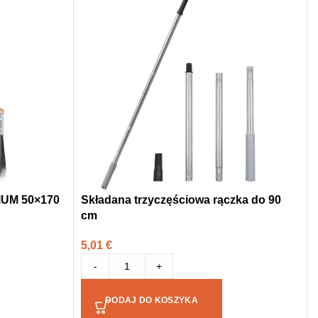
IUM 50×170
Składana trzyczęściowa rączka do 90
cm
5,01
€
-
+
DODAJ DO KOSZYKA