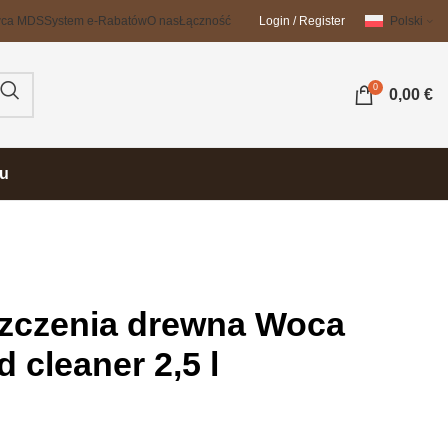
wca MDS
System e-Rabatów
O nas
Łączność
Login / Register
Polski
0
0,00
€
su
szczenia drewna Woca
 cleaner 2,5 l