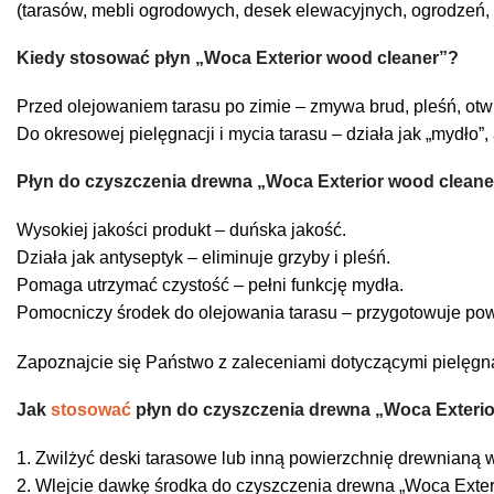
(tarasów, mebli ogrodowych, desek elewacyjnych, ogrodzeń, d
Kiedy stosować płyn „Woca Exterior wood cleaner”?
Przed olejowaniem tarasu po zimie – zmywa brud, pleśń, otwi
Do okresowej pielęgnacji i mycia tarasu – działa jak „mydło”
Płyn do czyszczenia drewna „Woca Exterior wood cleaner
Wysokiej jakości produkt – duńska jakość.
Działa jak antyseptyk – eliminuje grzyby i pleśń.
Pomaga utrzymać czystość – pełni funkcję mydła.
Pomocniczy środek do olejowania tarasu – przygotowuje pow
Zapoznajcie się Państwo z zaleceniami dotyczącymi pielęgn
Jak
stosować
płyn do czyszczenia drewna „Woca Exterio
1. Zwilżyć deski tarasowe lub inną powierzchnię drewnianą 
2. Wlejcie dawkę środka do czyszczenia drewna „Woca Exter