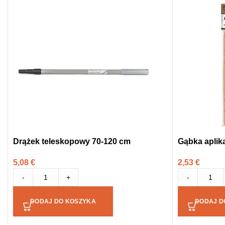
Drążek teleskopowy 70-120 cm
Gąbka aplik
5,08
€
2,53
€
-
+
-
DODAJ DO KOSZYKA
DODAJ D