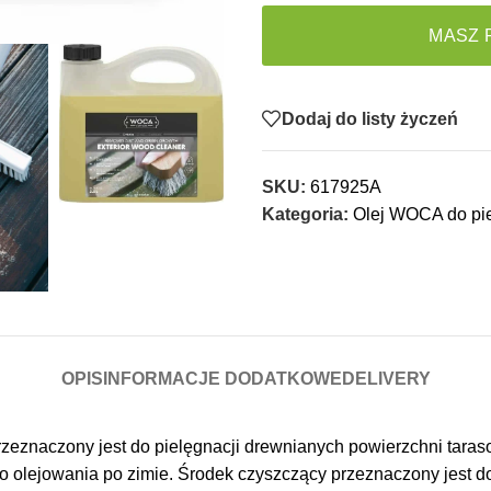
MASZ 
Dodaj do listy życzeń
SKU:
617925A
Kategoria:
Olej WOCA do pie
OPIS
INFORMACJE DODATKOWE
DELIVERY
zeznaczony jest do pielęgnacji drewnianych powierzchni taras
o olejowania po zimie. Środek czyszczący przeznaczony jest 