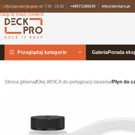
Skip to navigation
Obsługa klienta pon.-pt. 7:30 - 16:30
+48571389245
info@deckpro.pl
Skip to main content
Przeglądaj kategorie
Galeria
Porada eks
Strona główna
/
Olej WOCA do pielęgnacji tarasów
/
Płyn do c