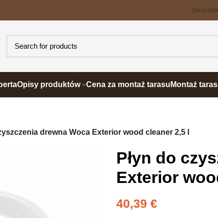
Sprzeda
perta
Opisy produktów
Cena za montaż tarasu
Montaż tara
zyszczenia drewna Woca Exterior wood cleaner 2,5 l
Płyn do czy
Exterior wood
40,39
€