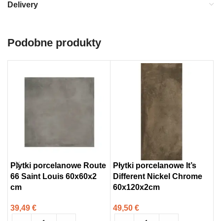
Delivery
Podobne produkty
Płytki porcelanowe Route
Płytki porcelanowe It’s
P
66 Saint Louis 60x60x2
Different Nickel Chrome
9
cm
60x120x2cm
5
39,49
€
49,50
€