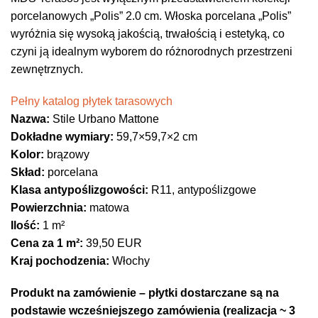
porcelanowych „Polis” 2.0 cm. Włoska porcelana „Polis”
wyróżnia się wysoką jakością, trwałością i estetyką, co
czyni ją idealnym wyborem do różnorodnych przestrzeni
zewnętrznych.
Pełny katalog płytek tarasowych
Nazwa:
Stile Urbano Mattone
Dokładne wymiary:
59,7×59,7×2 cm
Kolor:
brązowy
Skład:
porcelana
Klasa antypoślizgowości:
R11, antypoślizgowe
Powierzchnia:
matowa
Ilość:
1 m²
Cena za 1 m²:
39,50 EUR
Kraj pochodzenia:
Włochy
Produkt na zamówienie – płytki dostarczane są na
podstawie wcześniejszego zamówienia (realizacja ~ 3