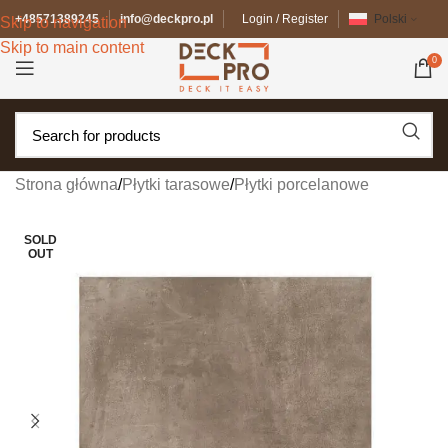
+48571389245
info@deckpro.pl
Login / Register
Polski
Skip to navigation
Skip to main content
0
Strona główna
/
Płytki tarasowe
/
Płytki porcelanowe
SOLD
OUT