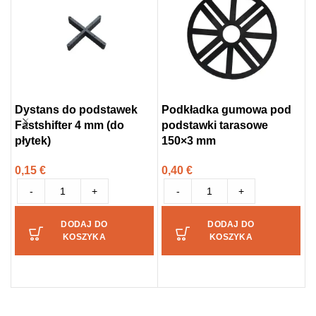
Dystans do podstawek
Podkładka gumowa pod
P
Fastshifter 4 mm (do
podstawki tarasowe
F
płytek)
150×3 mm
0
0,15
€
0,40
€
-
+
-
+
DODAJ DO
DODAJ DO
KOSZYKA
KOSZYKA