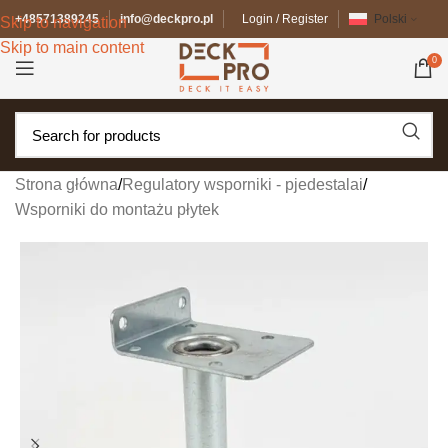
+48571389245
info@deckpro.pl
Login / Register
Polski
Skip to navigation
Skip to main content
0
Strona główna
/
Regulatory wsporniki - pjedestalai
/
Wsporniki do montażu płytek