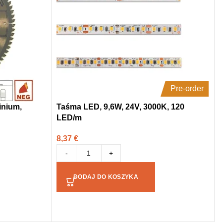
Pre-order
inium,
Taśma LED, 9,6W, 24V, 3000K, 120
LED/m
8,37
€
-
+
DODAJ DO KOSZYKA