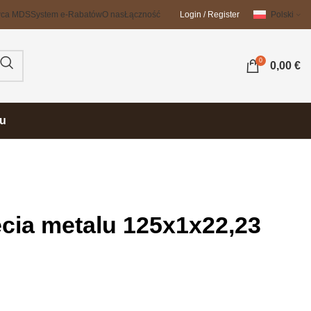
wca MDS
System e-Rabatów
O nas
Łączność
Login / Register
Polski
0
0,00
€
su
ęcia metalu 125x1x22,23