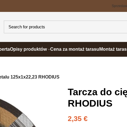
Sprzeda
perta
Opisy produktów
Cena za montaż tarasu
Montaż tara
metalu 125x1x22,23 RHODIUS
Tarcza do ci
RHODIUS
2,35
€