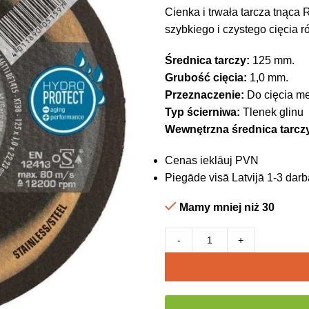
Cienka i trwała tarcza tnąca
szybkiego i czystego cięcia r
Średnica tarczy:
125 mm.
Grubość cięcia:
1,0 mm.
Przeznaczenie:
Do cięcia me
Typ ścierniwa:
Tlenek glinu
Wewnętrzna średnica tarcz
Cenas ieklāuj PVN
Piegāde visā Latvijā 1-3 darb
Mamy mniej niż 30
-
+