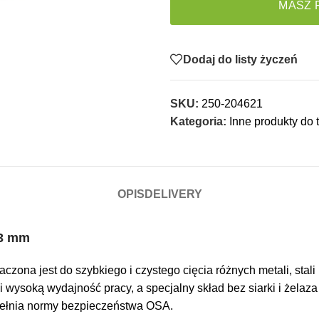
MASZ 
Dodaj do listy życzeń
SKU:
250-204621
Kategoria:
Inne produkty do
OPIS
DELIVERY
23 mm
czona jest do szybkiego i czystego cięcia różnych metali, stal
 wysoką wydajność pracy, a specjalny skład bez siarki i żelaza
 spełnia normy bezpieczeństwa OSA.