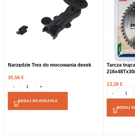
Narzędzie Trex do mocowania desek
Tarcza tnąc
216x48Tx30
35,56
€
13,39
€
-
+
-
DODAJ DO KOSZYKA
DODAJ D