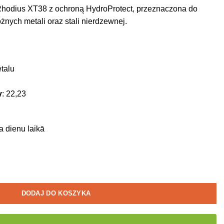
 Rhodius XT38 z ochroną HydroProtect, przeznaczona do
óżnych metali oraz stali nierdzewnej.
talu
y
: 22,23
a dienu laikā
DODAJ DO KOSZYKA