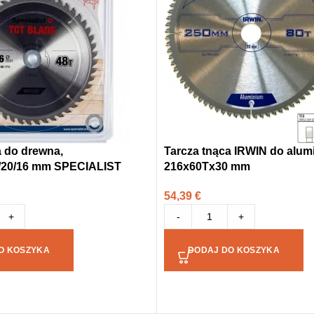
a do drewna,
Tarcza tnąca IRWIN do alum
/20/16 mm SPECIALIST
216x60Tx30 mm
54,39
€
+
-
+
O KOSZYKA
DODAJ DO KOSZYKA