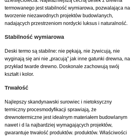
dziesięciolecia. Najważniejszą cechą desek z drewna
termowanego jest stabilność wymiarowa, pozwalająca na
tworzenie niezawodnych projektów budowlanych,
nadających przestrzeniom nordycki luksus i naturalność.
Stabilność wymiarowa
Deski termo są stabilne: nie pękają, nie żywicują, nie
wyginają się ani nie „pracują” jak inne gatunki drewna, na
przykład twarde drewno. Doskonale zachowują swój
kształt i kolor.
Trwałość
Najlepszy
skandynawski
surowiec
i
nietoksyczny
termiczny
proces
modyfikacji
sprawiają,
że
drewno
termiczne
jest
idealnym
materiałem budowlanym
nawet
i
d
la
najbardziej
wymagających
projektów
,
gwarantuje
trwałość
produktów.
produktów. Właściwości