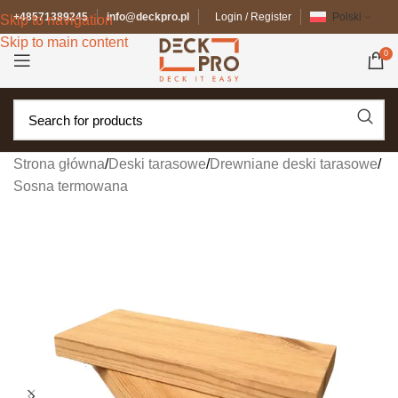
+48571389245
info@deckpro.pl
Login / Register
Polski
Skip to navigation
Skip to main content
0
Strona główna
/
Deski tarasowe
/
Drewniane deski tarasowe
/
Sosna termowana