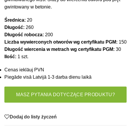
gwintowany w betonie.
Średnica:
20
Długość:
260
Długość robocza:
200
Liczba wywierconych otworów wg certyfikatu PGM:
150
Długość wiercenia w metrach wg certyfikatu PGM:
30
Ilość:
1 szt.
Cenas ieklāuj PVN
Piegāde visā Latvijā 1-3 darba dienu laikā
MASZ PYTANIA DOTYCZĄCE PRODUKTU?
Dodaj do listy życzeń