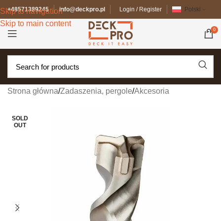
+48571389245
info@deckpro.pl
Login / Register
Polski
Skip to navigation
Skip to main content
0
Strona główna
/
Zadaszenia, pergole
/
Akcesoria
SOLD
OUT