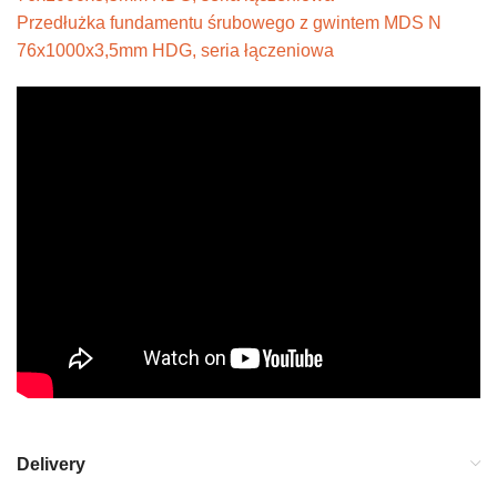
Przedłużka fundamentu śrubowego z gwintem MDS N
76x1000x3,5mm HDG, seria łączeniowa
Delivery