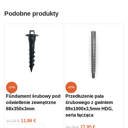
Podobne produkty
-17%
-27%
Fundament śrubowy pod
Przedłużenie pala
W
oświetlenie zewnętrzne
śrubowego z gwintem
8
68x350x3mm
89x1000x3,5mm HDG,
s
seria łącząca
11,86
€
14,29
€
5
27,95
€
38,28
€