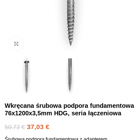
Click to enlarge
Wkręcana śrubowa podpora fundamentowa
76x1200x3,5mm HDG, seria łączeniowa
37,03
€
50,72
€
Śrubowa podpora fundamentowa z adapterem