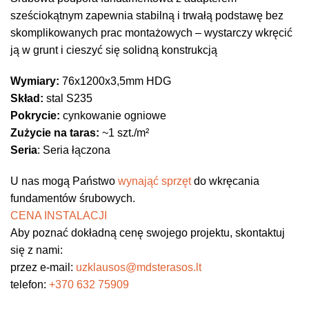
sześciokątnym zapewnia stabilną i trwałą podstawę bez
skomplikowanych prac montażowych – wystarczy wkręcić
ją w grunt i cieszyć się solidną konstrukcją
Wymiary:
76x1200x3,5mm HDG
Skład:
stal S235
Pokrycie:
cynkowanie ogniowe
Zużycie na taras:
~1 szt./m²
Seria
: Seria łączona
U nas mogą Państwo
wynająć sprzęt
do wkręcania
fundamentów śrubowych.
CENA INSTALACJI
Aby poznać dokładną cenę swojego projektu, skontaktuj
się z nami:
przez e-mail:
uzklausos@mdsterasos.lt
telefon:
+370
632 75909