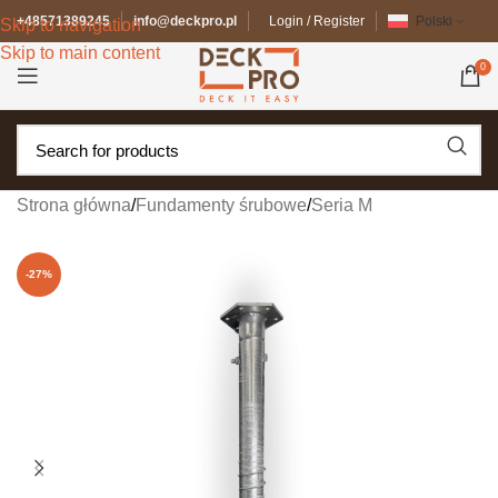
+48571389245
info@deckpro.pl
Login / Register
Polski
Skip to navigation
Skip to main content
0
Strona główna
/
Fundamenty śrubowe
/
Seria M
-27%