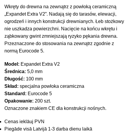
Wkręty do drewna na zewnątrz z powłoką ceramiczną
„Expandet Extra V2”. Nadają się do tarasów, elewacji,
ogrodzeń i innych konstrukcji drewnianych. Łeb stożkowy
nie uszkadza powierzchni. Nacięcie na końcu wkrętu i
ząbkowany gwint zmniejszają ryzyko pękania drewna.
Przeznaczone do stosowania na zewnątrz zgodnie z
normą Eurocode 5.
Model:
Expandet Extra V2
Średnica:
5,0 mm
Długość:
100 mm
Skład:
specjalna powłoka ceramiczna
Standard:
Eurocode 5
Opakowanie:
200 szt.
Oznaczone znakiem CE dla konstrukcji nośnych.
Cenas ieklāuj PVN
Piegāde visā Latvijā 1-3 darba dienu laikā