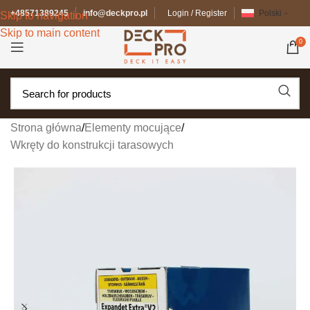
+48571389245
info@deckpro.pl
Login / Register
Polski
Skip to navigation
Skip to main content
0
Strona główna
/
Elementy mocujące
/
Wkręty do konstrukcji tarasowych