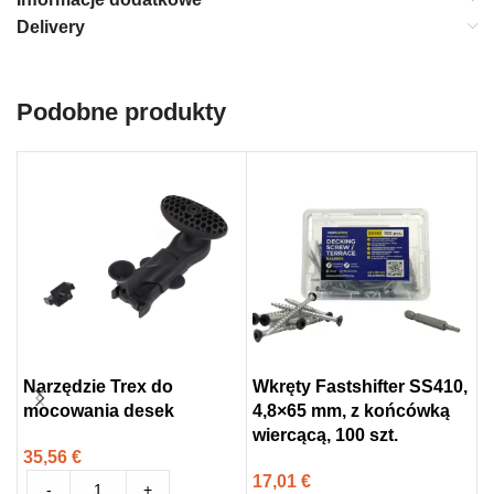
Delivery
Podobne produkty
Narzędzie Trex do
Wkręty Fastshifter SS410,
W
mocowania desek
4,8×65 mm, z końcówką
s
wiercącą, 100 szt.
m
35,56
€
1
17,01
€
-
+