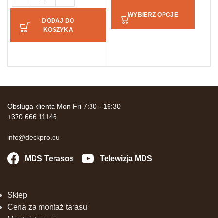
1
WYBIERZ OPCJE
DODAJ DO
KOSZYKA
Obsługa klienta Mon-Fri 7:30 - 16:30
+370 666 11146
info@deckpro.eu
MDS Terasos
Telewizja MDS
Sklep
Cena za montaż tarasu