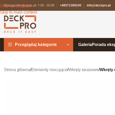
Skip to navigation
Obsługa klienta pon.-pt. 7:30 - 16:30
+48571389245
info@deckpro.pl
Skip to main content
Przeglądaj kategorie
Galeria
Porada eks
Strona główna
/
Elementy mocujące
/
Wkręty tarasowe
/
Wkręty 