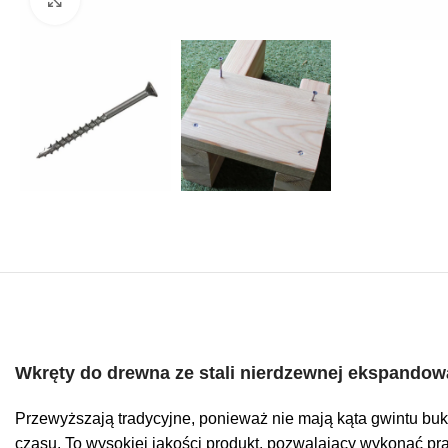
Wkręty do drewna ze stali nierdzewnej ekspandow
Przewyższają tradycyjne, ponieważ nie mają kąta gwintu bu
czasu. To wysokiej jakości produkt, pozwalający wykonać pr