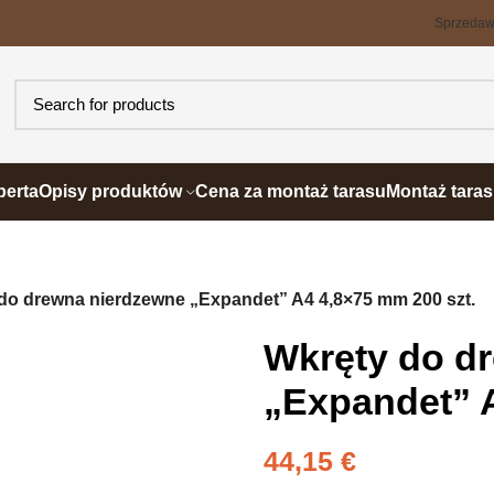
Sprzeda
perta
Opisy produktów
Cena za montaż tarasu
Montaż tara
do drewna nierdzewne „Expandet” A4 4,8×75 mm 200 szt.
Wkręty do d
„Expandet” A
44,15
€