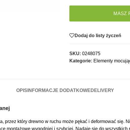
MASZ 
Dodaj do listy życzeń
SKU:
0248075
Kategorie:
Elementy mocują
OPIS
INFORMACJE DODATKOWE
DELIVERY
anej
ka, przez który drewno w ruchu może pękać i deformować się. 
ace montażowe wygodniej i szybciej. Nadaje się do wszystkich