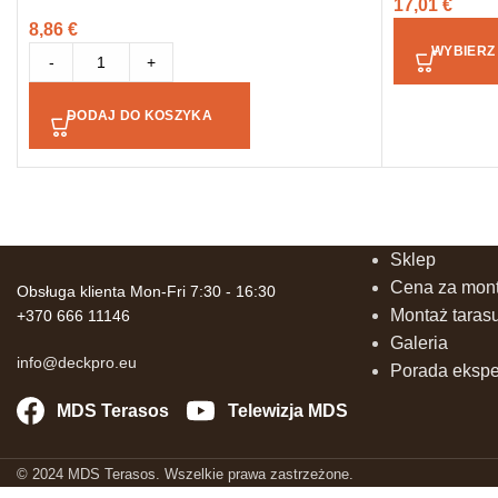
17,01
€
8,86
€
WYBIERZ
-
+
DODAJ DO KOSZYKA
Sklep
Cena za mont
Obsługa klienta Mon-Fri 7:30 - 16:30
Montaż taras
+370 666 11146
Galeria
info@deckpro.eu
Porada ekspe
MDS Terasos
Telewizja MDS
© 2024 MDS Terasos. Wszelkie prawa zastrzeżone.