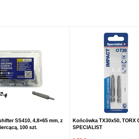
hifter SS410, 4,8×65 mm, z
Końcówka TX30x50, TORX G
ercącą, 100 szt.
SPECIALIST