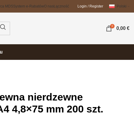
wca MDS
System e-Rabatów
O nas
Łączność
Login / Register
Polski
0
0,00
€
su
rewna nierdzewne
4 4,8×75 mm 200 szt.