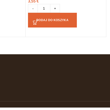
3,55
€
-
+
DODAJ DO KOSZYKA