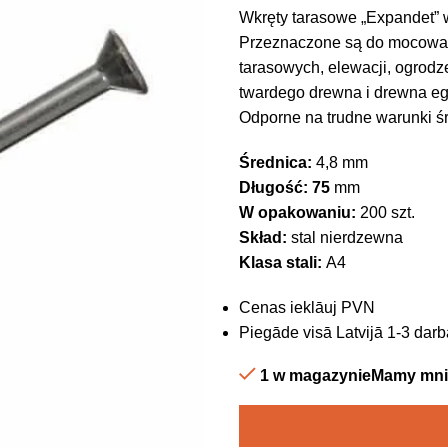
Wkręty tarasowe „Expandet” 
Przeznaczone są do mocowani
tarasowych, elewacji, ogrodz
twardego drewna i drewna egz
Odporne na trudne warunki śr
Średnica:
4,8 mm
Długość: 75
mm
W opakowaniu:
200 szt.
Skład:
stal nierdzewna
Klasa stali:
A4
Cenas ieklāuj PVN
Piegāde visā Latvijā 1-3 darb
1 w magazynieMamy mnie