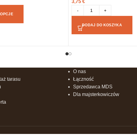
3,75
€
-
+
 OPCJE
DODAJ DO KOSZYKA
O nas
aż tarasu
Łączność
u
Sprzedawca MDS
Dla majsterkowiczów
rta