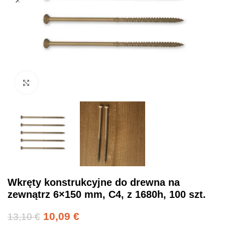
Click to enlarge
Wkręty konstrukcyjne do drewna na
zewnątrz 6×150 mm, C4, z 1680h, 100 szt.
10,09
€
13,10
€