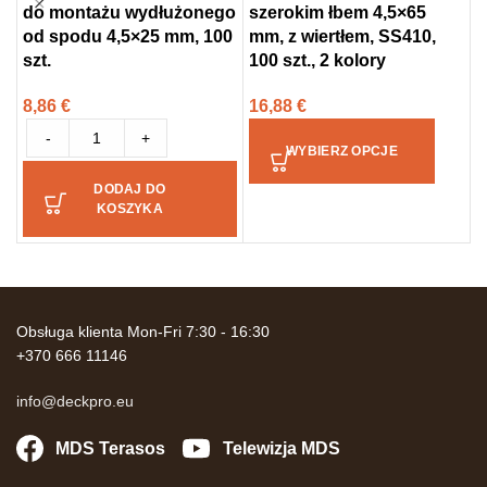
do montażu wydłużonego
szerokim łbem 4,5×65
F
od spodu 4,5×25 mm, 100
mm, z wiertłem, SS410,
m
szt.
100 szt., 2 kolory
s
8,86
€
16,88
€
1
-
+
WYBIERZ OPCJE
DODAJ DO
KOSZYKA
Obsługa klienta Mon-Fri 7:30 - 16:30
+370 666 11146
info@deckpro.eu
MDS Terasos
Telewizja MDS