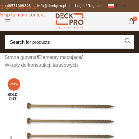
+48571389245
info@deckpro.pl
Login / Register
Polski
Skip to navigation
Skip to main content
0
Strona główna
/
Elementy mocujące
/
Wkręty do konstrukcji tarasowych
-23%
SOLD
OUT