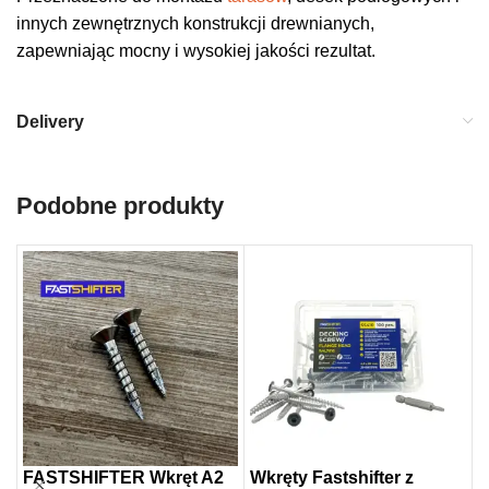
innych zewnętrznych konstrukcji drewnianych,
zapewniając mocny i wysokiej jakości rezultat.
Delivery
Podobne produkty
FASTSHIFTER Wkręt A2
Wkręty Fastshifter z
W