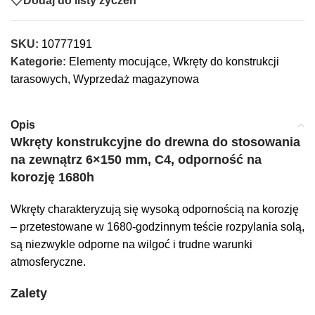
Dodaj do listy życzeń
SKU:
10777191
Kategorie:
Elementy mocujące
,
Wkręty do konstrukcji
tarasowych
,
Wyprzedaż magazynowa
Opis
Wkręty konstrukcyjne do drewna do stosowania
na zewnątrz 6×150 mm, C4, odporność na
korozję 1680h
Wkręty charakteryzują się wysoką odpornością na korozję
– przetestowane w 1680-godzinnym teście rozpylania solą,
są niezwykle odporne na wilgoć i trudne warunki
atmosferyczne.
Zalety