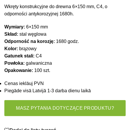
Wkręty konstrukcyjne do drewna 6×150 mm, C4, o
odporności antykorozyjnej 1680h.
Wymiary:
6×150 mm
Skład:
stal węglowa
Odporność na korozję:
1680 godz.
Kolor:
brązowy
Gatunek stali:
C4
Powłoka:
galwaniczna
Opakowanie:
100 szt.
Cenas ieklāuj PVN
Piegāde visā Latvijā 1-3 darba dienu laikā
MASZ PYTANIA DOTYCZĄCE PRODUKTU?