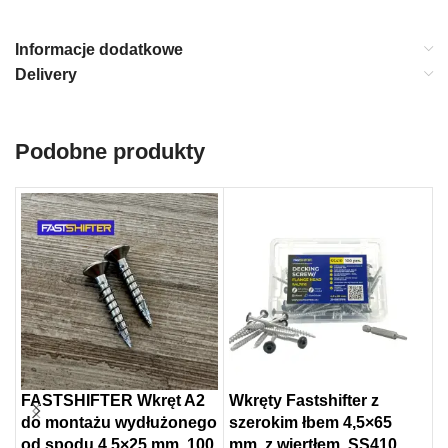
Informacje dodatkowe
Delivery
Podobne produkty
FASTSHIFTER Wkręt A2
Wkręty Fastshifter z
W
do montażu wydłużonego
szerokim łbem 4,5×65
F
od spodu 4,5×25 mm, 100
mm, z wiertłem, SS410,
m