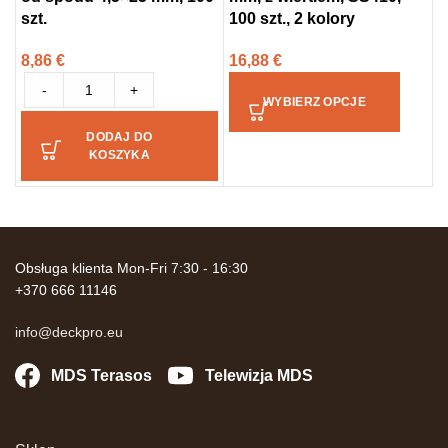
szt.
100 szt., 2 kolory
s
8,86
€
16,88
€
1
-
+
WYBIERZ OPCJE
DODAJ DO
KOSZYKA
Obsługa klienta Mon-Fri 7:30 - 16:30
+370 666 11146
info@deckpro.eu
MDS Terasos
Telewizja MDS