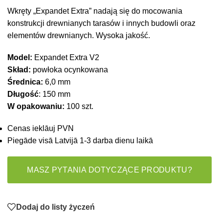
Wkręty „Expandet Extra” nadają się do mocowania
konstrukcji drewnianych tarasów i innych budowli oraz
elementów drewnianych. Wysoka jakość.
Model:
Expandet Extra V2
Skład:
powłoka ocynkowana
Średnica:
6,0 mm
Długość
: 150 mm
W opakowaniu:
100 szt.
Cenas ieklāuj PVN
Piegāde visā Latvijā 1-3 darba dienu laikā
MASZ PYTANIA DOTYCZĄCE PRODUKTU?
Dodaj do listy życzeń