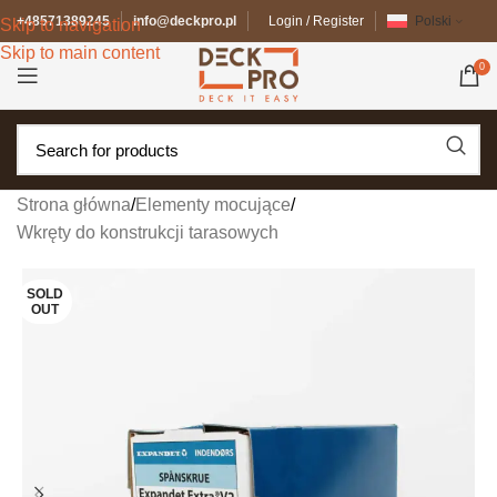
+48571389245
info@deckpro.pl
Login / Register
Polski
Skip to navigation
Skip to main content
0
Strona główna
/
Elementy mocujące
/
Wkręty do konstrukcji tarasowych
SOLD
OUT