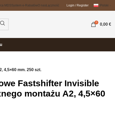
wca MDS
System e-Rabatów
O nas
Łączność
Login / Register
Polski
0
0,00
€
su
, 4,5×60 mm. 250 szt.
owe Fastshifter Invisible
znego montażu A2, 4,5×60