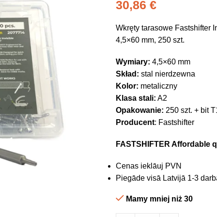
30,86
€
Wkręty tarasowe Fastshifter 
4,5×60 mm, 250 szt.
Wymiary:
4,5×60 mm
Skład:
stal nierdzewna
Kolor:
metaliczny
Klasa stali:
A2
Opakowanie:
250 szt. + bit 
Producent
: Fastshifter
FASTSHIFTER Affordable qu
Cenas ieklāuj PVN
Piegāde visā Latvijā 1-3 darb
Mamy mniej niż 30