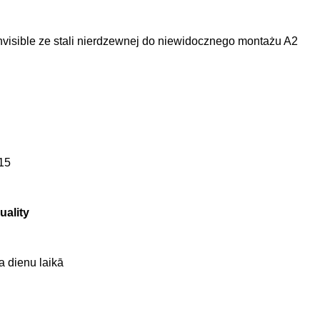
Invisible ze stali nierdzewnej do niewidocznego montażu A2
T15
ality
a dienu laikā