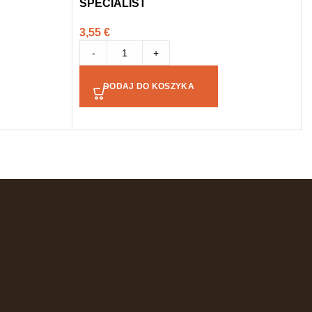
SPECIALIST
3,55
€
-
+
DODAJ DO KOSZYKA