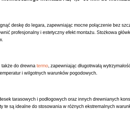
nąć deskę do legara, zapewniając mocne połączenie bez szcze
nić profesjonalny i estetyczny efekt montażu. Stożkowa główk
w.
e także do drewna
termo
, zapewniając długotrwałą wytrzymało
 temperatur i wilgotnych warunków pogodowych.
sek tarasowych i podłogowych oraz innych drewnianych konstr
ty te są idealne do stosowania w różnych ekstremalnych warun