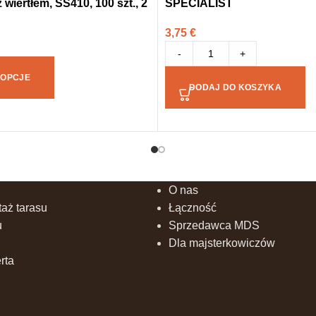
 wiertłem, SS410, 100 szt., 2
SPECIALIST
3,75
€
-
+
 OPCJE
DODAJ DO KOSZYKA
O nas
aż tarasu
Łączność
u
Sprzedawca MDS
Dla majsterkowiczów
rta