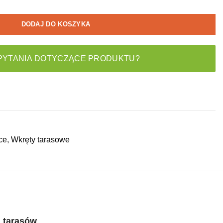
DODAJ DO KOSZYKA
PYTANIA DOTYCZĄCE PRODUKTU?
ce
,
Wkręty tarasowe
u tarasów