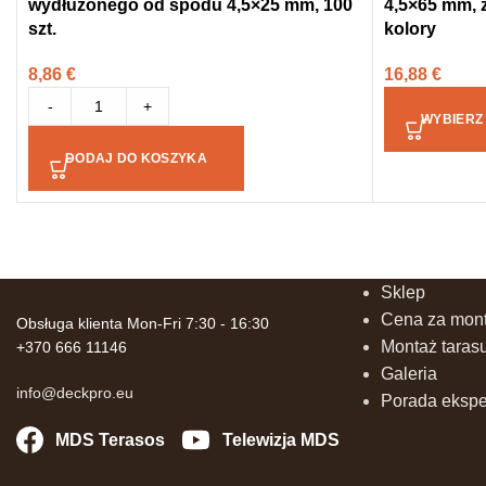
wydłużonego od spodu 4,5×25 mm, 100
4,5×65 mm, z
szt.
kolory
8,86
€
16,88
€
-
+
WYBIERZ
DODAJ DO KOSZYKA
Sklep
Cena za mont
Obsługa klienta Mon-Fri 7:30 - 16:30
Montaż taras
+370 666 11146
Galeria
info@deckpro.eu
Porada ekspe
MDS Terasos
Telewizja MDS