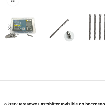
Wkręty tarasowe Fastshifter Invisible do boczne