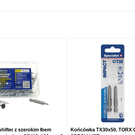
hifter z szerokim łbem
Końcówka TX30x50, TORX G