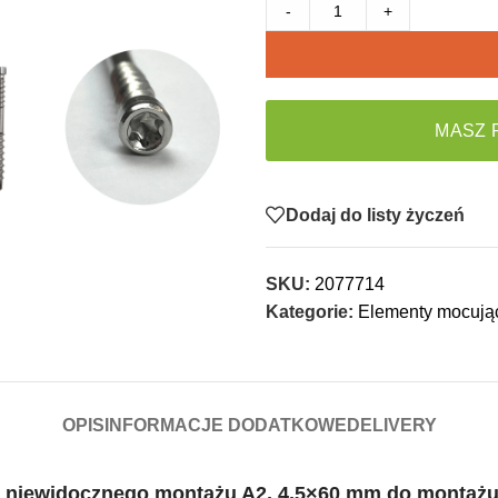
-
+
MASZ 
Dodaj do listy życzeń
SKU:
2077714
Kategorie:
Elementy mocują
OPIS
INFORMACJE DODATKOWE
DELIVERY
go niewidocznego montażu A2, 4,5×60 mm do montaż