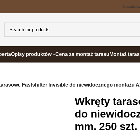
Sprzeda
perta
Opisy produktów
Cena za montaż tarasu
Montaż tara
tarasowe Fastshifter Invisible do niewidocznego montażu A2
Wkręty taras
do niewidoc
mm. 250 szt.