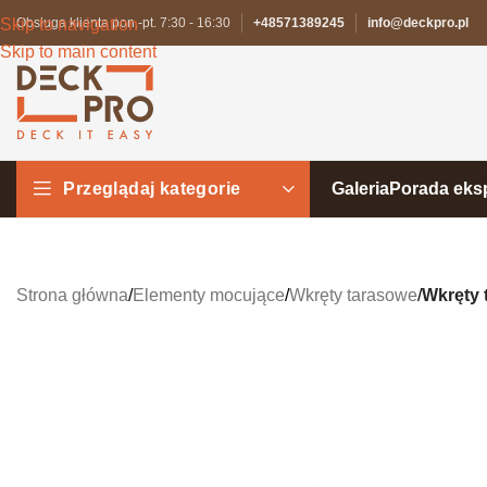
Skip to navigation
Obsługa klienta pon.-pt. 7:30 - 16:30
+48571389245
info@deckpro.pl
Skip to main content
Przeglądaj kategorie
Galeria
Porada eks
Strona główna
/
Elementy mocujące
/
Wkręty tarasowe
/
Wkręty 