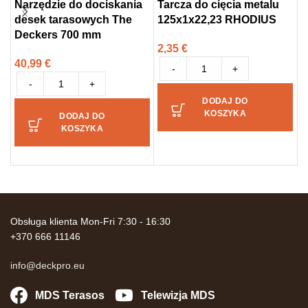
Narzędzie do dociskania
Tarcza do cięcia metalu
T
desek tarasowych The
125x1x22,23 RHODIUS
3
Deckers 700 mm
S
2,35
€
40,99
€
2
-
+
-
+
DODAJ DO
KOSZYKA
DODAJ DO
KOSZYKA
Obsługa klienta Mon-Fri 7:30 - 16:30
+370 666 11146
info@deckpro.eu
MDS Terasos
Telewizja MDS