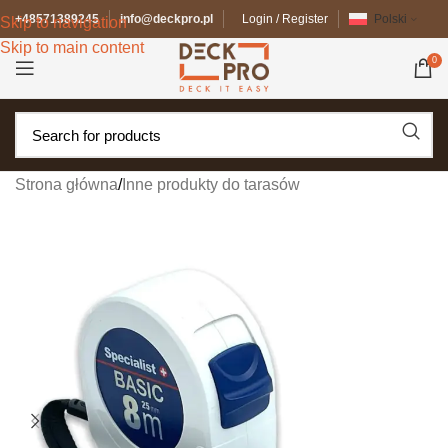
+48571389245
info@deckpro.pl
Login / Register
Polski
Skip to navigation
Skip to main content
0
Strona główna
/
Inne produkty do tarasów