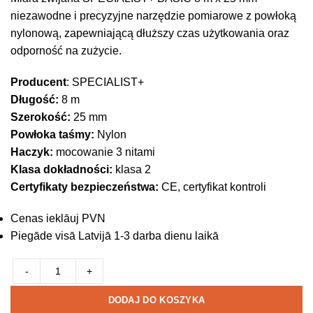
niezawodne i precyzyjne narzędzie pomiarowe z powłoką
nylonową, zapewniającą dłuższy czas użytkowania oraz
odporność na zużycie.
Producent
: SPECIALIST+
Długość:
8 m
Szerokość:
25 mm
Powłoka taśmy:
Nylon
Haczyk:
mocowanie 3 nitami
Klasa dokładności:
klasa 2
Certyfikaty bezpieczeństwa:
CE, certyfikat kontroli
Cenas ieklāuj PVN
Piegāde visā Latvijā 1-3 darba dienu laikā
-
+
DODAJ DO KOSZYKA