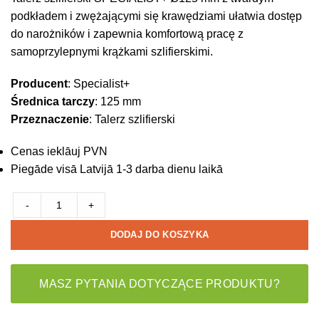
podkładem i zwężającymi się krawędziami ułatwia dostęp
do narożników i zapewnia komfortową pracę z
samoprzylepnymi krążkami szlifierskimi.
Producent
: Specialist+
Średnica tarczy
: 125 mm
Przeznaczenie
: Talerz szlifierski
Cenas ieklāuj PVN
Piegāde visā Latvijā 1-3 darba dienu laikā
-
+
DODAJ DO KOSZYKA
MASZ PYTANIA DOTYCZĄCE PRODUKTU?