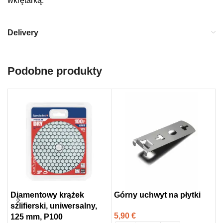
wkrętarką.
Delivery
Podobne produkty
Diamentowy krążek
Górny uchwyt na płytki
T
szlifierski, uniwersalny,
B
5,90
€
125 mm, P100
k