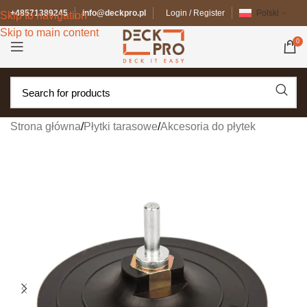
+48571389245
info@deckpro.pl
Login / Register
Polski
Skip to navigation
Skip to main content
0
Strona główna
/
Płytki tarasowe
/
Akcesoria do płytek