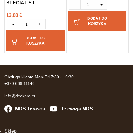
SPECIALIST
m
-
+
13,88
€
2
DODAJ DO
-
+
KOSZYKA
DODAJ DO
KOSZYKA
Obsługa klienta Mon-Fri 7:30 - 16:30
+370 666 11146
info@deckpro.eu
MDS Terasos
Telewizja MDS
Sklep