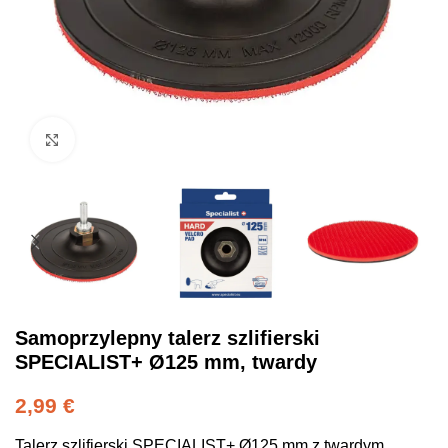
Click to enlarge
Samoprzylepny talerz szlifierski
SPECIALIST+ Ø125 mm, twardy
2,99
€
Talerz szlifierski SPECIALIST+ Ø125 mm z twardym